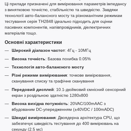
Ці прилади призначені для вимірювання параметрів імпедансу
з винятковою точністю, стабільністю та швидкістю. Завдяки
технології авто-балансного мосту та різноманітним режимам
тестування серія TH2848 ідеально підходить для оцінки
пасивних компонентів, напівпровідників, діелектричних
матеріалів тощо.
Основні характеристики
Широкий діапазон частот
: 4Гц - 10МГц
Висока точність
: Базова похибка 0.05%
Технологія авто-балансного мосту
Різні режими вимірювання
: точкове вимірювання,
сканування списку та графічне сканування
Передовий дисплей
: 10.1-дюймовий ємнісний сенсорний
екран з роздільною здатністю 1280x800
Висока вихідна потужність
: 20VAC/100mAAC з
вбудованим DC-упередженням (±40VDC / 100mADC)
Швидкі вимірювання
: Двоядерна архітектура CPU, що
забезпечує швидкість тестування до 400 вимірювань на
секунду (2.5 мс)