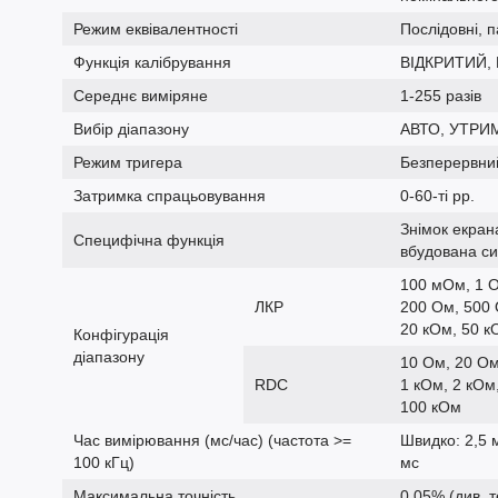
Режим еквівалентності
Послідовні, 
Функція калібрування
ВІДКРИТИЙ,
Середнє виміряне
1-255 разів
Вибір діапазону
АВТО, УТРИ
Режим тригера
Безперервни
Затримка спрацьовування
0-60-ті рр.
Знімок екрана
Специфічна функція
вбудована с
100 мОм, 1 О
ЛКР
200 Ом, 500 
20 кОм, 50 к
Конфігурація
діапазону
10 Ом, 20 Ом
RDC
1 кОм, 2 кОм
100 кОм
Час вимірювання (мс/час) (частота >=
Швидко: 2,5 
100 кГц)
мс
Максимальна точність
0,05% (див. т