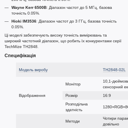
Wayne Kerr 6500B
: Діапазон частот до 5 МГц, базова
точність 0.05%.
Hioki IM3536
: Діапазон частот до 3 ГГц, базова точність
0.05%.
Ці моделі забезпечують високу точність вимірювань та
широкий частотний діапазон, що робить їх конкурентами серії
TechMize TH2848.
Специфікація
Модель виробу
TH2848-02L
10,1-дюймови
Монітор
сенсорний е
Відображення
Розмір
16:9
Розподільча
1280×RGB×8
здатність
Чотири парам
Методи
довільно