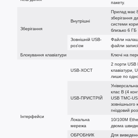
пакету.
Прилад має 8
зберігання да
Внутрішні
системи кори
Зберігання
близько 6 ГБ
Зовнішній USB-
Файли налашт
роз'єм
файли записі
Блокування клавіатури
Ключі на пер
2 порти USB 
USB-ХОСТ
клавіатури, 
лише по одно
Універсальна
клас B (4 ко
USB-ПРИСТРІЙ
USB TMC-USB
зовнішнього 
гніздовий роз
Інтерфейси
Локальна
10/100M Ethe
мережа
двома швидк
ОБРОБНИК
Для виведенн