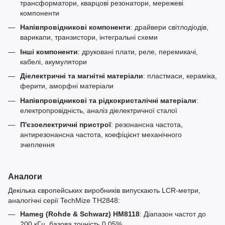
трансформатори, кварцові резонатори, мережеві
компоненти
Напівпровідникові компоненти
: драйвери світлодіодів,
варикапи, транзистори, інтегральні схеми
Інші компоненти
: друковані плати, реле, перемикачі,
кабелі, акумулятори
Діелектричні та магнітні матеріали
: пластмаси, кераміка,
ферити, аморфні матеріали
Напівпровідникові та рідкокристалічні матеріали
:
електропровідність, аналіз діелектричної сталої
П'єзоелектричні пристрої
: резонансна частота,
антирезонансна частота, коефіцієнт механічного
зчеплення
Аналоги
Декілька європейських виробників випускають LCR-метри,
аналогічні серії TechMize TH2848:
Hameg (Rohde & Schwarz) HM8118
: Діапазон частот до
200 кГц, базова точність 0.05%.