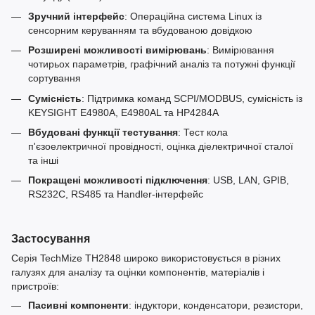
Зручний інтерфейс
: Операційна система Linux із
сенсорним керуванням та вбудованою довідкою
Розширені можливості вимірювань
: Вимірювання
чотирьох параметрів, графічний аналіз та потужні функції
сортування
Сумісність
: Підтримка команд SCPI/MODBUS, сумісність із
KEYSIGHT E4980A, E4980AL та HP4284A
Вбудовані функції тестування
: Тест кола
п'єзоелектричної провідності, оцінка діелектричної сталої
та інші
Покращені можливості підключення
: USB, LAN, GPIB,
RS232C, RS485 та Handler-інтерфейс
Застосування
Серія TechMize TH2848 широко використовується в різних
галузях для аналізу та оцінки компонентів, матеріалів і
пристроїв:
Пасивні компоненти
: індуктори, конденсатори, резистори,