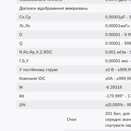
Діапазон відображення вимірювань
Cs,Cp
0,00001pF - 
Лс,Лп
0,00001мкГн 
D
0.00001 - 9.
Q
0.00001 - 99
R,Rs,Rp,X,Z,RDC
0,001 мОм -
Г,Б,У
0,00001 мкс -
У постійному струмі
±0 В - ±999,
Компанія IDC
±0А - ±999,9
θr
-6.28318
θd
-179.999° - 1
Δ%
±(0,000% - 9
201 бал, для
Очок
середнє знач
сортувати ок