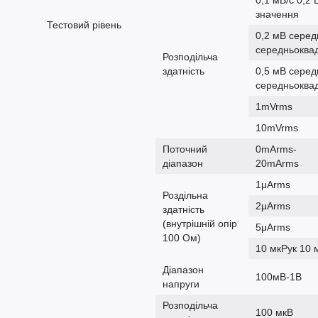
значення
Тестовий рівень
0,2 мВ серед
середньоква
Розподільча
здатність
0,5 мВ серед
середньоква
1mVrms
10mVrms
Поточний
0mArms-
діапазон
20mArms
1μArms
Роздільна
2μArms
здатність
(внутрішній опір
5μArms
100 Ом)
10 мкРук 10 
Діапазон
100мВ-1В
напруги
Розподільча
100 мкВ