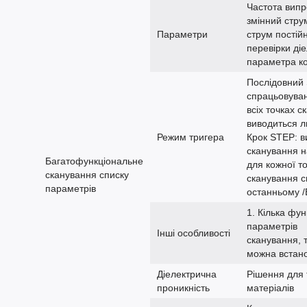
Частота випр
змінний стру
Параметри
струм постій
перевірки ді
параметра ко
Послідовний
спрацьовуван
всіх точках 
виводиться л
Режим тригера
Крок STEP: в
сканування н
Багатофункціональне
для кожної т
сканування списку
сканування с
параметрів
останньому 
1. Кілька фу
параметрів
Інші особливості
сканування, т
можна встано
Діелектрична
Рішення для 
проникність
матеріалів