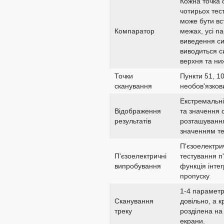
Кожна точка 
чотирьох тес
може бути вс
Компаратор
межах, усі п
виведення си
виводиться с
верхня та ни
Точки
Пункти 51, 10
сканування
необов'язко
Екстремальні
Відображення
та значення 
результатів
розташування
значенням т
П'єзоелектри
П'єзоелектричні
тестування п
випробування
функція інте
пропуску
1-4 параметр
Сканування
довільно, а 
треку
розділена на
екрани.