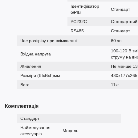
Ідентифікатор
Стандарт
GPIB
РС232С
Стандартний
RS485
Стандарт
Час розігріву при ввімкненні
60 хв.
100-120 В зм
Вхідна напруга
струму на виб
Живлення
Не менше 1
Розміри (ШxВxГ)мм
430х177х265
Вага
11кг
Комплектація
Стандарт
Найменування
Модель
аксесуарів