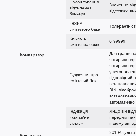
Налаштування
Значення від
відхилення
відсотках, в
бункера
Режим
Толерантніст
сміттєвого бака
Кількість
0-99999
сміттєвих баків
Для гранично
Компаратор
чотирьох пар
чотирьох пар
у встановлен
Судження про
відповідний 
сміттєвий бак
встановлений
BIN, відобра
встановлених
автоматично 
Індикація
Якщо він відп
«склав/не
передній пан
склав»
іншому випад
201 Результа
Кеш даних