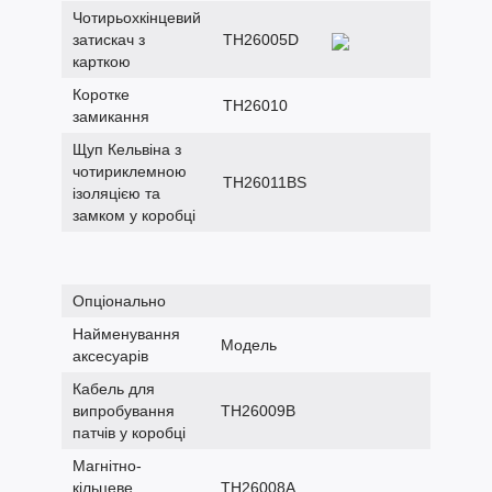
Чотирьохкінцевий
затискач з
TH26005D
карткою
Коротке
TH26010
замикання
Щуп Кельвіна з
чотириклемною
TH26011BS
ізоляцією та
замком у коробці
Опціонально
Найменування
Модель
аксесуарів
Кабель для
випробування
TH26009B
патчів у коробці
Магнітно-
кільцеве
TH26008A