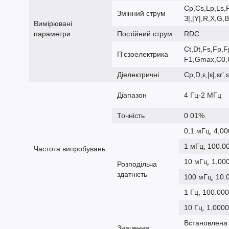
Cp,Cs,Lp,Ls,
Змінний струм
З|,|Y|,R,X,G,
Вимірювані
параметри
Постійний струм
RDC
Ct,Dt,Fs,Fp,
П'єзоелектрика
F1,Gmax,C0,C
Діелектричні
Cp,D,ε,|ε|,εr',
Діапазон
4 Гц-2 МГц
Точність
0.01%
0,1 мГц, 4,0
1 мГц, 100.0
Частота випробувань
10 мГц, 1,00
Розподільча
здатність
100 мГц, 10.
1 Гц, 100.00
10 Гц, 1,000
Встановлена 
Значення