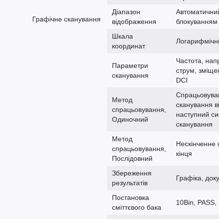
Діапазон
Автоматичний
Графічне сканування
відображення
блокуванням
Шкала
Логарифмічні,
координат
Частота, нап
Параметри
струм, зміще
сканування
DCI
Спрацьовуван
Метод
сканування в
спрацьовування,
наступний си
Одиночний
сканування
Метод
Нескінченне 
спрацьовування,
кінця
Послідовний
Збереження
Графіка, док
результатів
Постановка
10Bin, PASS,
сміттєвого бака