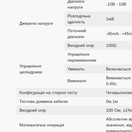
Діапазон
-10В - 10В
напруги
Розподільча
1мВ
здатність
Джерело напруги
Поточний
-45mA - +45
діапазон
Вихідний опір
100Ω
Управління
перемиканням
Управління
Увімкніть
Включається 
циліндрами
Вимикається 
Вимикати
0-60с
Конфігурація на стороні тесту
Чотирьохкле
Тестова довжина кабелю
0м,1м
Вихідний опір
100 Ом, ±1
Абсолютне ві
Математична операція
значення, ві
номінального