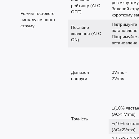
розімкнутому
рейтингу (ALC
Заданий стру
OFF)
Режим тестового
короткому за
сигналу змінного
Підтримуйте 
струму
Постійне
встановлене
значення (ALC
Підтримуйте 
ON)
встановлене
Діапазон
0Vrms -
напруги
2Vrms
±(10% ×встан
(AC<=Vrms)
Точність
±(10% ×встан
(AC>2Vrms)
0,1 мВ/с 0,2