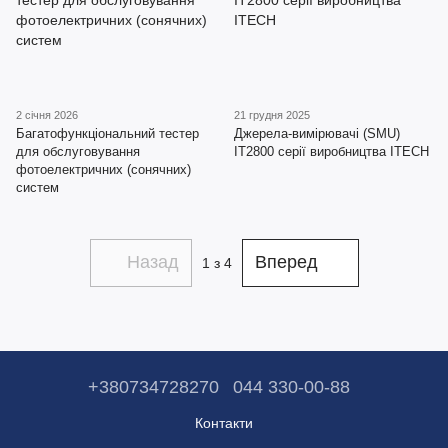
2 січня 2026
21 грудня 2025
Багатофункціональний тестер
Джерела-вимірювачі (SMU)
для обслуговування
IT2800 серії виробництва ITECH
фотоелектричних (сонячних)
систем
Назад
Вперед
1
з 4
+380734728270
044 330-00-88
Контакти