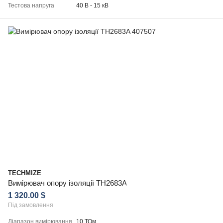
Тестова напруга
40 В - 15 кВ
TECHMIZE
Вимірювач опору ізоляції TH2683A
1 320.00 $
Під замовлення
Діапазон вимірювання
10 ТОм