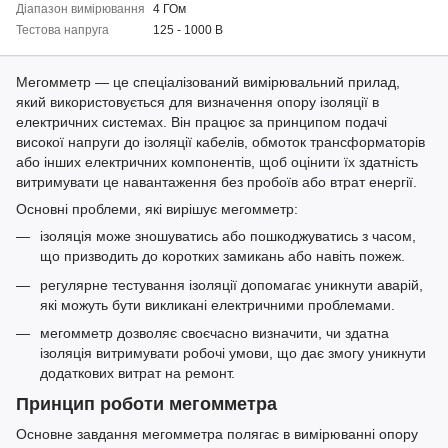
Діапазон вимірювання
4 ГОм
Тестова напруга
125 - 1000 В
Мегомметр — це спеціалізований вимірювальний прилад,
який використовується для визначення опору ізоляції в
електричних системах. Він працює за принципом подачі
високої напруги до ізоляції кабелів, обмоток трансформаторів
або інших електричних компонентів, щоб оцінити їх здатність
витримувати це навантаження без пробоїв або втрат енергії.
Основні проблеми, які вирішує мегомметр:
ізоляція може зношуватись або пошкоджуватись з часом,
що призводить до коротких замикань або навіть пожеж.
регулярне тестування ізоляції допомагає уникнути аварій,
які можуть бути викликані електричними проблемами.
мегомметр дозволяє своєчасно визначити, чи здатна
ізоляція витримувати робочі умови, що дає змогу уникнути
додаткових витрат на ремонт.
Принцип роботи мегомметра
Основне завдання мегомметра полягає в вимірюванні опору