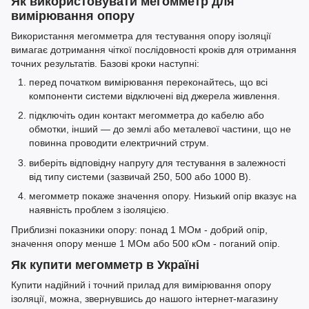
Як використовувати мегомметр для
вимірювання опору
Використання мегомметра для тестування опору ізоляції
вимагає дотримання чіткої послідовності кроків для отримання
точних результатів. Базові кроки наступні:
перед початком вимірювання переконайтесь, що всі
компоненти системи відключені від джерела живлення.
підключіть один контакт мегомметра до кабелю або
обмотки, інший — до землі або металевої частини, що не
повинна проводити електричний струм.
виберіть відповідну напругу для тестування в залежності
від типу системи (зазвичай 250, 500 або 1000 В).
мегомметр покаже значення опору. Низький опір вказує на
наявність проблем з ізоляцією.
Приблизні показники опору: понад 1 МОм - добрий опір,
значення опору менше 1 МОм або 500 кОм - поганий опір.
Як купити мегомметр в Україні
Купити надійний і точний прилад для вимірювання опору
ізоляції, можна, звернувшись до нашого інтернет-магазину