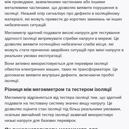
між проводами, заземленими частинами або іншими
металевими частинами, що дозволяє виявити порушення в
ізоляції. Низький опір сигналізує про дефекти в ізоляційному
матеріалі, які можуть привести до коротких замикань чи інших
небезпечних ситуацій.
Мегомметр здатний подавати високі напруги для тестування
здатності ізоляції витримувати стрибки напруги в мережі. Це
дозволяє виявити потенційно небезпечні слабкі місця, які
можуть стати причиною аварійних ситуацій при зміні напруги в
реальних умовах експлуатації.
Вони активно використовуються для перевірки ізоляції
обмоток електричних машин, таких як трансформатори. Це
допомагає виявити внутрішні дефекти, включаючи пробої
ізоляції.
Різниця між мегомметром та тестером ізоляції
Мегомметр відрізняється від тестера ізоляції тим, що здатний
подавати на тестовану систему значно вищу напругу. Це
дозволяє оцінити стан ізоляції під більш реальними умовами,
оскільки звичайний тестер ізоляції зазвичай використовує
низькі напруги для базових перевірок.