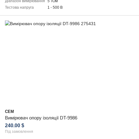
Діапазон вимірювання
5 ТОм
Тестова напруга
1 - 500 В
CEM
Вимірювач опору ізоляції DT-9986
240.00 $
Під замовлення