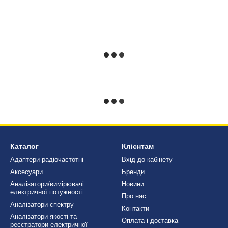
Каталог
Клієнтам
Адаптери радіочастотні
Вхід до кабінету
Аксесуари
Бренди
Аналізатори/вимірювачі
Новини
електричної потужності
Про нас
Аналізатори спектру
Контакти
Аналізатори якості та
Оплата і доставка
реєстратори електричної