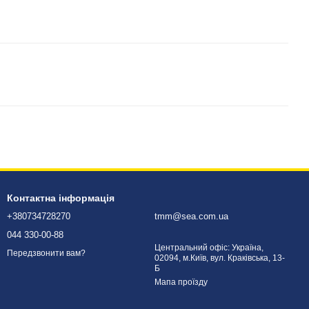
Контактна інформація
+380734728270
tmm@sea.com.ua
044 330-00-88
Центральний офіс: Україна,
Передзвонити вам?
02094, м.Київ, вул. Краківська, 13-
Б
Мапа проїзду