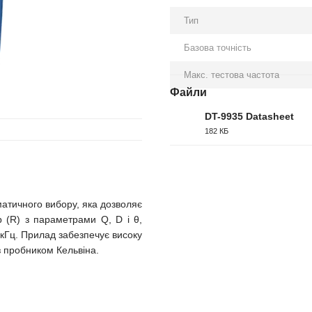
Тип
Базова точність
Макс. тестова частота
Файли
DT-9935 Datasheet
182 КБ
PDF
атичного вибору, яка дозволяє
ір (R) з параметрами Q, D і θ,
 кГц. Прилад забезпечує високу
з пробником Кельвіна.