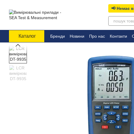
Перейти до основного контенту
📢 Немає в
Каталог
Бренди
Новини
Про нас
Контакти
О