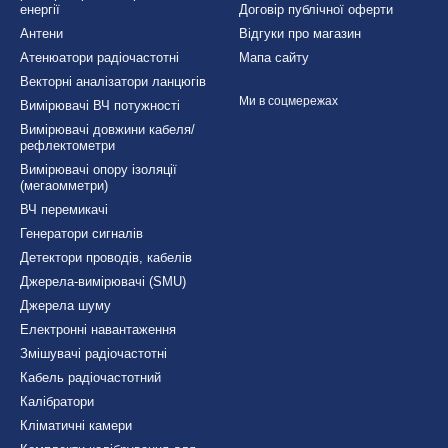
енергії
Договір публічної оферти
Антени
Відгуки про магазин
Атенюатори радіочастотні
Мапа сайту
Векторні аналізатори ланцюгів
Ми в соцмережах
Вимірювачі ВЧ потужності
Вимірювачі довжини кабеля/
рефлектометри
Вимірювачі опору ізоляції
(мегаомметри)
ВЧ перемикачі
Генератори сигналів
Детектори проводів, кабелів
Джерела-вимірювачі (SMU)
Джерела шуму
Електронні навантаження
Змішувачі радіочастотні
Кабель радіочастотний
Калібратори
Кліматичні камери