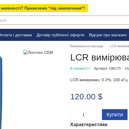
 наявності? Привеземо "під замовлення"!
плата і доставка
Договір публічної оферти
Відгуки про магазин
Вимірювальні прилади
LCR вимірюв
LCR вимірюв
В наявності
Артикул: 196175
На
LCR вимірювач: 0.2%, 100 кГц
120.00 $
Купити
Характеристики