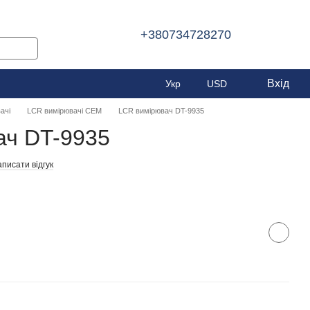
+380734728270
Вхід
Укр
USD
ачі
LCR вимірювачі CEM
LCR вимірювач DT-9935
ач DT-9935
писати відгук