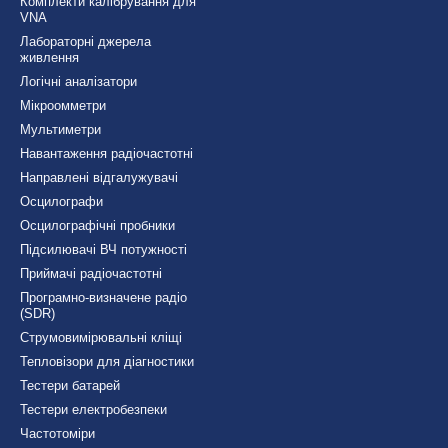
Комплекти калібрування для
VNA
Лабораторні джерела
живлення
Логічні аналізатори
Мікроомметри
Мультиметри
Навантаження радіочастотні
Направлені відгалужувачі
Осцилографи
Осцилографічні пробники
Підсилювачі ВЧ потужності
Приймачі радіочастотні
Програмно-визначене радіо
(SDR)
Струмовимірювальні кліщі
Тепловізори для діагностики
Тестери батарей
Тестери електробезпеки
Частотоміри