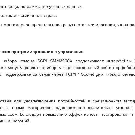
енные осциллограммы полученных данных.
статистический анализ трасс.
 многомерное представление результатов тестирования, что дела
нное программирование и управление
о набора команд SCPI SMM3000X поддерживает интерфейсы 
ели могут управлять прибором через встроенный веб-интерфейс 
о, поддерживается связь через TCP/IP Socket для гибкого сете
тана для удовлетворения потребностей в прецизионном тестир
ств и новых материалов, одновременно значительно ускоряя 
ных схем. Благодаря повышению эффективности тестирования и 
ов и инноваций.