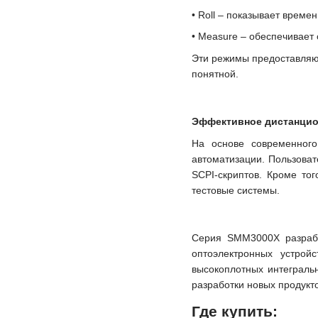
• Roll – показывает врем
• Measure – обеспечивает 
Эти режимы предоставляют
понятной.
Эффективное дистанцио
На основе современног
автоматизации. Пользоват
SCPI-скриптов. Кроме тог
тестовые системы.
Серия SMM3000X разрабо
оптоэлектронных устрой
высокоплотных интеграль
разработки новых продукт
Где купить: