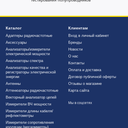
Каталог
Клиентам
Адаптеры радиочастотные
Вход в личный кабинет
Аксессуары
Бренды
Анализаторы/измерители
Новости
электрической мощности
О нас
Анализаторы спектра
Контакты
Анализаторы качества и
Оплата и доставка
регистраторы электрической
энергии
Договор публичной оферты
Антенны
Отзывы о магазине
Аттенюаторы радиочастотные
Карта сайта
Векторный анализатор цепей
Мы в соцсетях
Измерители ВЧ мощности
Измерители длины кабеля/
рефлектометры
Измерители сопротивления
изоляции (мегаомметры)