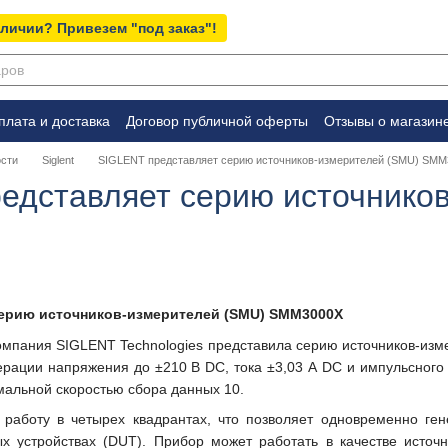
аличии? Привезем "под заказ"!
плата и доставка
Договор публичной оферты
Отзывы о магазин
сти
Siglent
SIGLENT представляет серию источников-измерителей (SMU) SM
едставляет серию источнико
серию источников-измерителей (SMU) SMM3000X
компания SIGLENT Technologies представила серию источников-
ерации напряжения до ±210 В DC, тока ±3,03 А DC и импульсного
имальной скоростью сбора данных 10.
аботу в четырех квадрантах, что позволяет одновременно ген
х устройствах (DUT). Прибор может работать в качестве источн