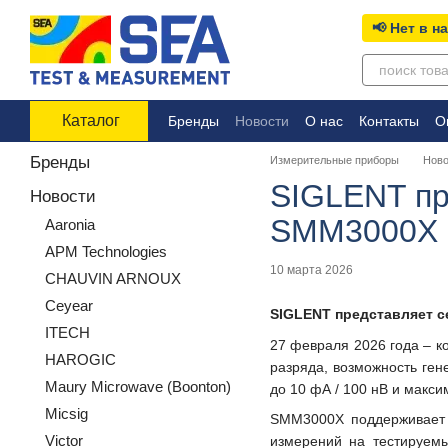
Перейти к основному контенту
📢 Нет в н
Каталог
Бренды
Новости
О нас
Контакты
О
Бренды
Измерительные приборы
Ново
SIGLENT пр
Новости
SMM3000X
Aaronia
APM Technologies
10 марта 2026
CHAUVIN ARNOUX
Ceyear
SIGLENT представляет 
ITECH
27 февраля 2026 года – 
HAROGIC
разряда, возможность ген
Maury Microwave (Boonton)
до 10 фА / 100 нВ и макс
Micsig
SMM3000X поддерживает р
Victor
измерений на тестируемы