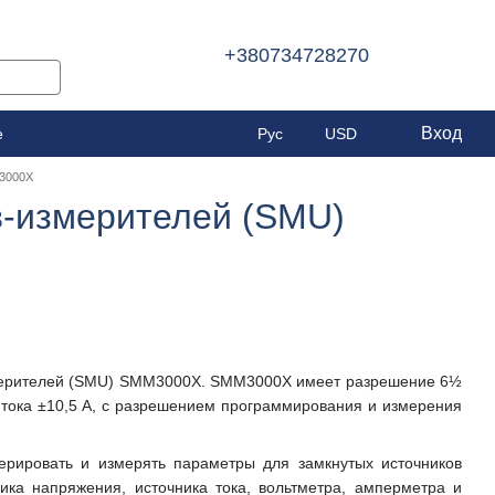
+380734728270
Вход
е
Рус
USD
M3000X
в-измерителей (SMU)
измерителей (SMU) SMM3000X. SMM3000X имеет разрешение 6½
 тока ±10,5 А, с разрешением программирования и измерения
ерировать и измерять параметры для замкнутых источников
ика напряжения, источника тока, вольтметра, амперметра и