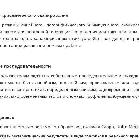
огарифмического сканирования
режимы линейного, логарифмического и импульсного сканиров
 шагом для поэтапной генерации напряжения или тока, при этом 
стро проводить характеризацию таких устройств, как диоды и тра
ойства при различных режимах работы.
ие последовательности
пользователям задавать собственные последовательности выхо
ров может быть линейным, нелинейным, произвольным или за
и ток в соответствии с определенным списком, одновременно вып
ния, многосегментных тестов и сложных профилей возбуждения си
данных
ает несколько режимов отображения, включая Graph, Roll и Meas
ражать математические результаты в виде графиков в реальном вре