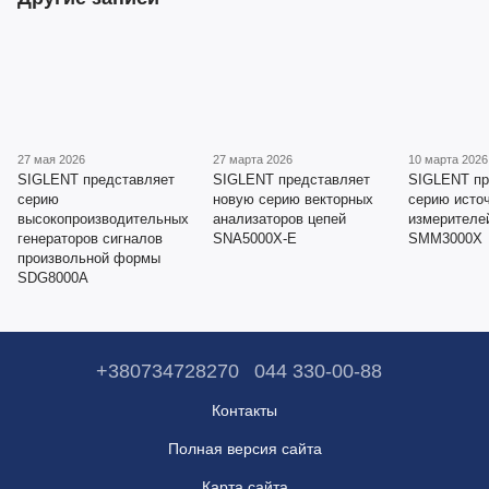
27 мая 2026
27 марта 2026
10 марта 2026
SIGLENT представляет
SIGLENT представляет
SIGLENT пр
серию
новую серию векторных
серию исто
высокопроизводительных
анализаторов цепей
измерителе
генераторов сигналов
SNA5000X-E
SMM3000X
произвольной формы
SDG8000A
+380734728270
044 330-00-88
Контакты
Полная версия сайта
Карта сайта