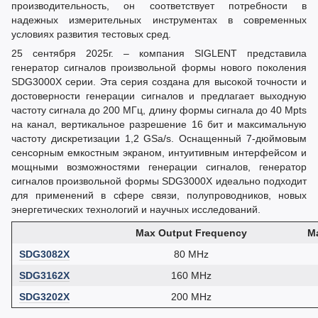
производительность, он соответствует потребности в
надежных измерительных инструментах в современных
условиях развития тестовых сред.
25 сентября 2025г. – компания SIGLENT представила
генератор сигналов произвольной формы нового поколения
SDG3000X серии. Эта серия создана для высокой точности и
достоверности генерации сигналов и предлагает выходную
частоту сигнала до 200 МГц, длину формы сигнала до 40 Mpts
на канал, вертикальное разрешение 16 бит и максимальную
частоту дискретизации 1,2 GSa/s. Оснащенный 7-дюймовым
сенсорным емкостным экраном, интуитивным интерфейсом и
мощными возможностями генерации сигналов, генератор
сигналов произвольной формы SDG3000X идеально подходит
для применений в сфере связи, полупроводников, новых
энергетических технологий и научных исследований.
Max Output Frequency
M
SDG3082X
80 MHz
SDG3162X
160 MHz
SDG3202X
200 MHz