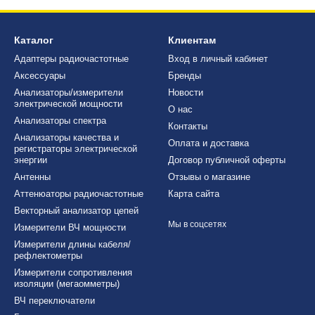
Каталог
Клиентам
Адаптеры радиочастотные
Вход в личный кабинет
Аксессуары
Бренды
Анализаторы/измерители
Новости
электрической мощности
О нас
Анализаторы спектра
Контакты
Анализаторы качества и
Оплата и доставка
регистраторы электрической
энергии
Договор публичной оферты
Антенны
Отзывы о магазине
Аттенюаторы радиочастотные
Карта сайта
Векторный анализатор цепей
Мы в соцсетях
Измерители ВЧ мощности
Измерители длины кабеля/
рефлектометры
Измерители сопротивления
изоляции (мегаомметры)
ВЧ переключатели