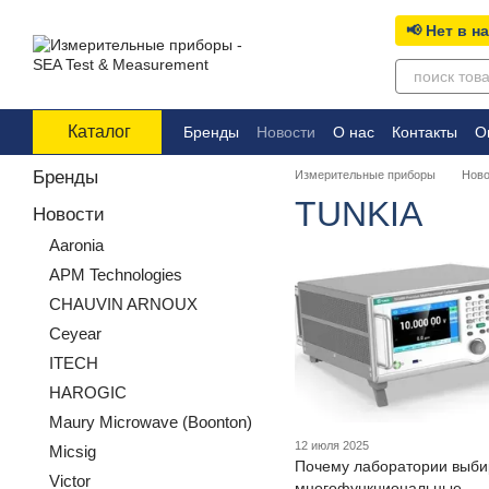
Перейти к основному контенту
📢 Нет в н
Каталог
Бренды
Новости
О нас
Контакты
О
Бренды
Измерительные приборы
Ново
TUNKIA
Новости
Aaronia
APM Technologies
CHAUVIN ARNOUX
Ceyear
ITECH
HAROGIC
Maury Microwave (Boonton)
12 июля 2025
Micsig
Почему лаборатории выб
Victor
многофункциональные