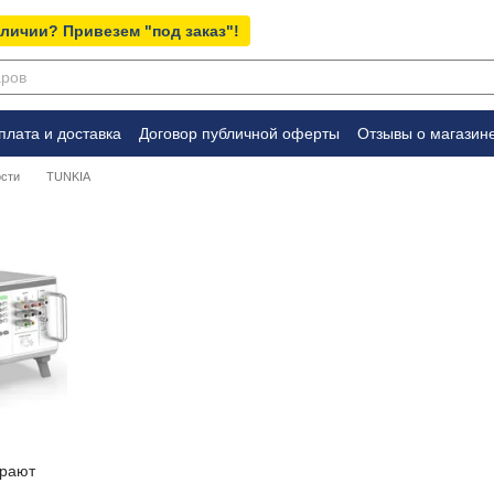
аличии? Привезем "под заказ"!
плата и доставка
Договор публичной оферты
Отзывы о магазин
сти
TUNKIA
ирают