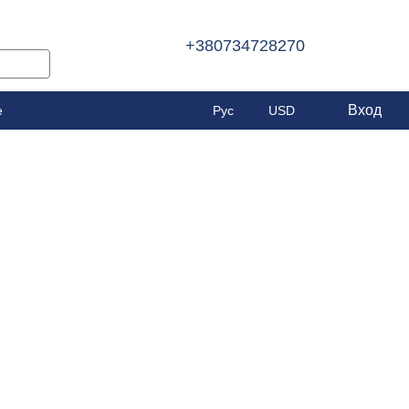
+380734728270
Вход
е
Рус
USD