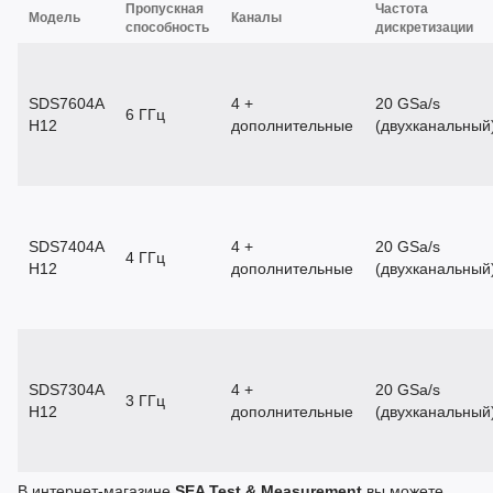
Пропускная
Частота
Модель
Каналы
способность
дискретизации
SDS7604A
4 +
20 GSa/s
6 ГГц
Н12
дополнительные
(двухканальный
SDS7404A
4 +
20 GSa/s
4 ГГц
Н12
дополнительные
(двухканальный
SDS7304A
4 +
20 GSa/s
3 ГГц
Н12
дополнительные
(двухканальный
В интернет-магазине
SEA Test & Measurement
вы можете