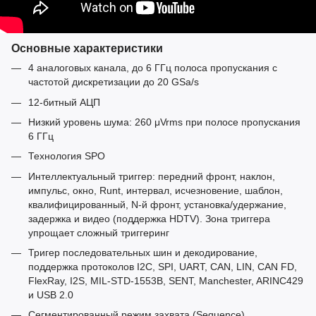
Основные характеристики
4 аналоговых канала, до 6 ГГц полоса пропускания с
частотой дискретизации до 20 GSa/s
12-битный АЦП
Низкий уровень шума: 260 μVrms при полосе пропускания
6 ГГц
Технология SPO
Интеллектуальный триггер: передний фронт, наклон,
импульс, окно, Runt, интервал, исчезновение, шаблон,
квалифицированный, N-й фронт, установка/удержание,
задержка и видео (поддержка HDTV). Зона триггера
упрощает сложный триггеринг
Тригер последовательных шин и декодирование,
поддержка протоколов I2C, SPI, UART, CAN, LIN, CAN FD,
FlexRay, I2S, MIL-STD-1553B, SENT, Manchester, ARINC429
и USB 2.0
Сегментированный режим захвата (Sequence),