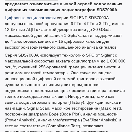
предлагает ознакомиться с новой серией современных
цифровых запоминающих осциллографов SDS7000A.
Цифровые осциллографы
серии SIGLENT SDS7000A
доступны с полосой пропускания 6 ГГц, 4 ГГц и 3 ГГц, имеют
12-битные АЦП с частотой дискретизации до 20 GSa/s,
максимальной длиной записи 1 Gpts/канал и поддерживают
до 4 аналоговых каналов + 16 цифровых каналов для
высокопроизводительного смешанного анализа сигналов.
Серия SDS7000A использует технологию SPO от Siglent с
максимальной скоростью захвата осциллограмм до 1 000 000
осц./с, функцией 256-уровневой градации интенсивности и
режимом цветовой температуры. Она также оснащена
инновационной цифровой системой триггеров с высокой
чувствительностью и низким джиттером, которая
поддерживает несколько мощных режимов триггера, включая
триггер последовательных шин. Инструменты, такие как
запись осциллограмм в истории (History), функции поиска и
навигации, Signal Scan, масочное тестирование (Mask Test),
построение диаграмм Боде (Bode Plot), анализ мощности
(Power Analysis), анализ глаз/джиттера (Eye/Jitter Analysis) и
тест на соответствие (Compliance Test), позволяют
расширенно захватывать, сохранять и анализировать