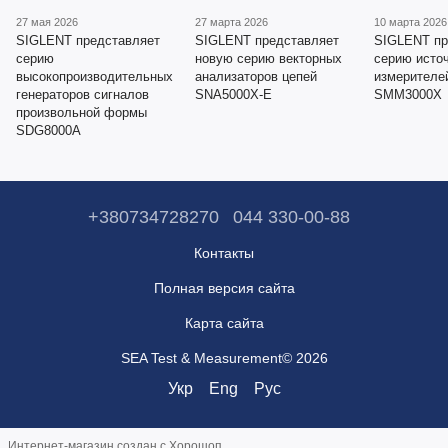
27 мая 2026
27 марта 2026
10 марта 2026
SIGLENT представляет
SIGLENT представляет
SIGLENT пр
серию
новую серию векторных
серию исто
высокопроизводительных
анализаторов цепей
измерителе
генераторов сигналов
SNA5000X-E
SMM3000X
произвольной формы
SDG8000A
+380734728270
044 330-00-88
Контакты
Полная версия сайта
Карта сайта
SEA Test & Measurement© 2026
Укр
Eng
Рус
Интернет-магазин создан с Хорошоп