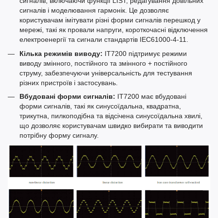
сигналів, включаючи функції LIST, редагування довільних
сигналів і моделювання гармонік. Це дозволяє
користувачам імітувати різні форми сигналів перешкод у
мережі, такі як провали напруги, короткочасні відключення
електроенергії та сигнали стандартів IEC61000-4-11.
Кілька режимів виводу:
IT7200 підтримує режими
виводу змінного, постійного та змінного + постійного
струму, забезпечуючи універсальність для тестування
різних пристроїв і застосувань.
Вбудовані форми сигналів:
IT7200 має вбудовані
форми сигналів, такі як синусоїдальна, квадратна,
трикутна, пилкоподібна та відсічена синусоїдальна хвилі,
що дозволяє користувачам швидко вибирати та виводити
потрібну форму сигналу.