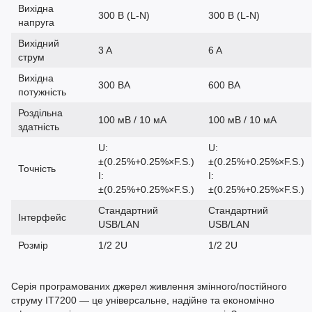
Вихідна
300 В (L-N)
300 В (L-N)
напруга
Вихідний
3 A
6 A
струм
Вихідна
300 ВА
600 ВА
потужність
Роздільна
100 мВ / 10 мА
100 мВ / 10 мА
здатність
U:
U:
±(0.25%+0.25%×F.S.)
±(0.25%+0.25%×F.S.)
Точність
I:
I:
±(0.25%+0.25%×F.S.)
±(0.25%+0.25%×F.S.)
Стандартний
Стандартний
Інтерфейс
USB/LAN
USB/LAN
Розмір
1/2 2U
1/2 2U
Серія програмованих джерел живлення змінного/постійного
струму IT7200 — це універсальне, надійне та економічно