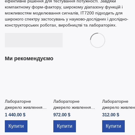
ефективне рішення для тестування потужності. Завдяки
компактному форм-фактору, широкому діапазону функцій і
можливостям моделювання сигналів, IT7200 підходить для
широкого спектру застосувань у науково-дослідних і дослідно-
конструкторських роботах, виробництві та лабораторіях.
Ми рекомендуємо
Лабораторне
Лабораторне
Лабораторне
джерело живлення
джерело живлення
джерело живлен
IT6952A
N3412
SPD1168X
1 440.00 $
972.00 $
312.00 $
Купити
Купити
Купити