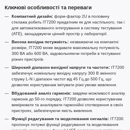
Ключові особливості та переваги
Компактний дизайн:
форм-фактор 2U в половину
стелажа робить IT7200 придатним як для настільного, так і
для автоматизованого інтегрування в систему тестування
(ATE), заощаджуючи цінний простір у лабораторії.
Висока вихідна потужність:
незважаючи на компактні
розміри, IT7200 може видавати максимальну потужність
300 ВА або 600 ВА, задовольняючи потреби в тестуванні
різних пристроїв.
Широкий діапазон вихідної напруги та частоти:
IT7200
забезпечує номінальну вихідну напругу 300 В змінного
струму L-N і діапазон частот від 45 Гц до 500 Гц, що
дозволяє користувачам імітувати різні умови живлення.
Вбудований аналіз гармонік:
завдяки можливості аналізу
гармонік до 50-го порядку, IT7200 дозволяє користувачам
вимірювати та аналізувати гармонійні спотворення в своїх
пристроях, забезпечуючи якість живлення.
Функції редагування та моделювання сигналів:
IT7200
пропонує потужні функції редагування та моделювання