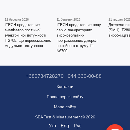
12 березня 2026
11 березня 2026
21 грудня 202
ITECH представляє
ITECH представляє нову
Джерела-ви
аналізатор постійної
серію лабораторних
(SMU) IT280
електричної потужності
високовольтних
виробництв
IT2705, що переосмислює
програмованих джерел
модульне тестування
постійного струму IT-
N6700
+380734728270
044 330-00-88
Контакти
Повна версія сайту
Мапа сайту
SEA Test & Measurement© 2026
Укр
Eng
Рус