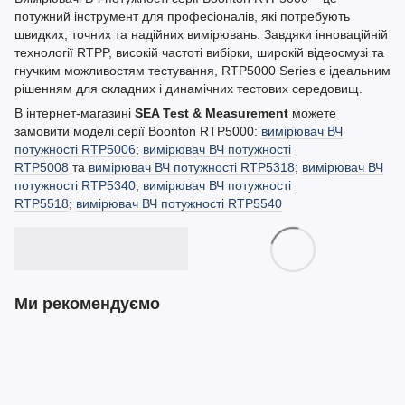
потужний інструмент для професіоналів, які потребують
швидких, точних та надійних вимірювань. Завдяки інноваційній
технології RTPP, високій частоті вибірки, широкій відеосмузі та
гнучким можливостям тестування, RTP5000 Series є ідеальним
рішенням для складних і динамічних тестових середовищ.
В інтернет-магазині
SEA Test & Measurement
можете
замовити моделі серії Boonton RTP5000:
вимірювач ВЧ
потужності RTP5006
;
вимірювач ВЧ потужності
RTP5008
та
вимірювач ВЧ потужності RTP5318
;
вимірювач ВЧ
потужності RTP5340
;
вимірювач ВЧ потужності
RTP5518
;
вимірювач ВЧ потужності RTP5540
Ми рекомендуємо