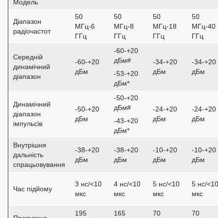
Модель
50
50
50
50
Діапазон
МГц-6
МГц-8
МГц-18
МГц-40
радіочастот
ГГц
ГГц
ГГц
ГГц
-60-+20
Середній
дБм#
-60-+20
-34-+20
-34-+20
динамічний
дБм
дБм
дБм
-53-+20
діапазон
дБм*
-50-+20
Динамічний
дБм#
-50-+20
-24-+20
-24-+20
діапазон
дБм
дБм
дБм
-43-+20
імпульсів
дБм*
Внутрішня
-38-+20
-38-+20
-10-+20
-10-+20
дальність
дБм
дБм
дБм
дБм
спрацьовування
3 нс/<10
4 нс/<10
5 нс/<10
5 нс/<1
Час підйому
мкс
мкс
мкс
мкс
195
165
70
70