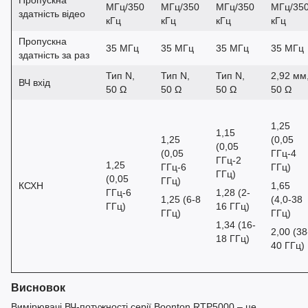
Пропускна
МГц/350
МГц/350
МГц/350
МГц/35
здатність відео
кГц
кГц
кГц
кГц
Пропускна
35 МГц
35 МГц
35 МГц
35 МГц
здатність за раз
Тип N,
Тип N,
Тип N,
2,92 мм
ВЧ вхід
50 Ω
50 Ω
50 Ω
50 Ω
1,25
1,15
1,25
(0,05
(0,05
(0,05
ГГц-4
ГГц-2
1,25
ГГц-6
ГГц)
ГГц)
(0,05
ГГц)
КСХН
1,65
ГГц-6
1,28 (2-
1,25 (6-8
(4,0-38
ГГц)
16 ГГц)
ГГц)
ГГц)
1,34 (16-
2,00 (38
18 ГГц)
40 ГГц)
Висновок
Вимірювачі ВЧ-потужності серії Boonton RTP5000 – це