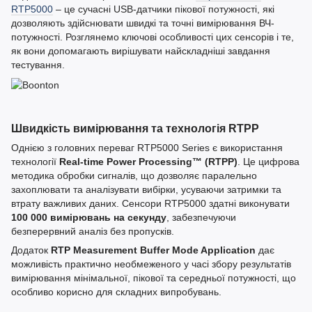
RTP5000
– це сучасні USB-датчики пікової потужності, які
дозволяють здійснювати швидкі та точні вимірювання ВЧ-
потужності. Розглянемо ключові особливості цих сенсорів і те,
як вони допомагають вирішувати найскладніші завдання
тестування.
Швидкість вимірювання та технологія RTPP
Однією з головних переваг RTP5000 Series є використання
технології
Real-time Power Processing™ (RTPP)
. Це цифрова
методика обробки сигналів, що дозволяє паралельно
захоплювати та аналізувати вибірки, усуваючи затримки та
втрату важливих даних. Сенсори RTP5000 здатні виконувати
100 000 вимірювань на секунду
, забезпечуючи
безперервний аналіз без пропусків.
Додаток
RTP Measurement Buffer Mode Application
дає
можливість практично необмеженого у часі збору результатів
вимірювання мінімальної, пікової та середньої потужності, що
особливо корисно для складних випробувань.