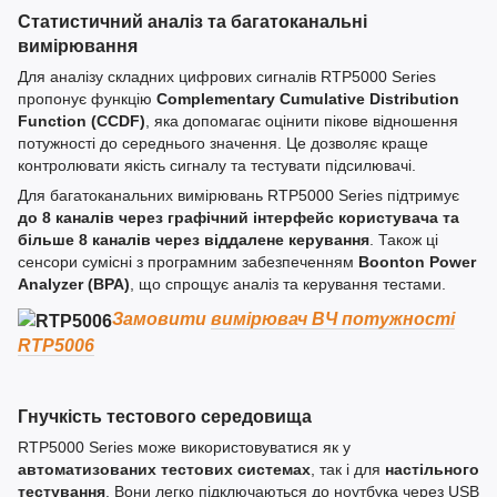
Статистичний аналіз та багатоканальні
вимірювання
Для аналізу складних цифрових сигналів RTP5000 Series
пропонує функцію
Complementary Cumulative Distribution
Function (CCDF)
, яка допомагає оцінити пікове відношення
потужності до середнього значення. Це дозволяє краще
контролювати якість сигналу та тестувати підсилювачі.
Для багатоканальних вимірювань RTP5000 Series підтримує
до 8 каналів через графічний інтерфейс користувача та
більше 8 каналів через віддалене керування
. Також ці
сенсори сумісні з програмним забезпеченням
Boonton Power
Analyzer (BPA)
, що спрощує аналіз та керування тестами.
Замовити
вимірювач ВЧ потужності
RTP5006
Гнучкість тестового середовища
RTP5000 Series може використовуватися як у
автоматизованих тестових системах
, так і для
настільного
тестування
. Вони легко підключаються до ноутбука через USB