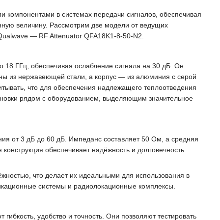
 компонентами в системах передачи сигналов, обеспечивая
нную величину. Рассмотрим две модели от ведущих
Qualwave — RF Attenuator QFA18K1-8-50-N2.
о 18 ГГц, обеспечивая ослабление сигнала на 30 дБ. Он
ены из нержавеющей стали, а корпус — из алюминия с серой
читывать, что для обеспечения надлежащего теплоотведения
тановки рядом с оборудованием, выделяющим значительное
ния от 3 дБ до 60 дБ. Импеданс составляет 50 Ом, а средняя
 конструкция обеспечивает надёжность и долговечность
жностью, что делает их идеальными для использования в
икационные системы и радиолокационные комплексы.
ибкость, удобство и точность. Они позволяют тестировать