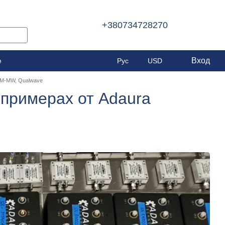
+380734728270
Вход
е
Рус
USD
OM-MW, Qualwave
примерах от Adaura