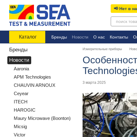
Перейти к основному контенту
📢 Нет в н
Каталог
Бренды
Новости
О нас
Контакты
О
Бренды
Измерительные приборы
Ново
Особенност
Новости
Technologi
Aaronia
APM Technologies
3 марта 2025
CHAUVIN ARNOUX
Ceyear
ITECH
HAROGIC
Maury Microwave (Boonton)
Micsig
Victor