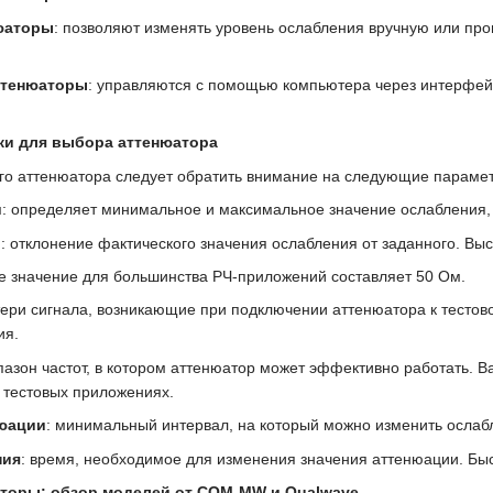
юаторы
: позволяют изменять уровень ослабления вручную или прог
ттенюаторы
: управляются с помощью компьютера через интерфейсы
ки для выбора аттенюатора
го аттенюатора следует обратить внимание на следующие параме
и
: определяет минимальное и максимальное значение ослабления, 
и
: отклонение фактического значения ослабления от заданного. Вы
ое значение для большинства РЧ-приложений составляет 50 Ом.
тери сигнала, возникающие при подключении аттенюатора к тесто
ия.
пазон частот, в котором аттенюатор может эффективно работать. В
 тестовых приложениях.
нюации
: минимальный интервал, на который можно изменить ослаб
ния
: время, необходимое для изменения значения аттенюации. Бы
торы: обзор моделей от COM-MW и Qualwave