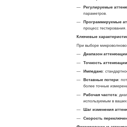
Регулируемые аттен
параметров.
Программируемые а
процесс тестирования.
Ключевые характеристи
При выборе микроволново
Диапазон аттенюаци
Точность аттенюаци
Импеданс
: стандартн
Вставные потери
: по
более точные измерен
Рабочая частота
: диа
используемым в ваших
Шаг изменения атте
Скорость переключе
Фиксированные аттенюа