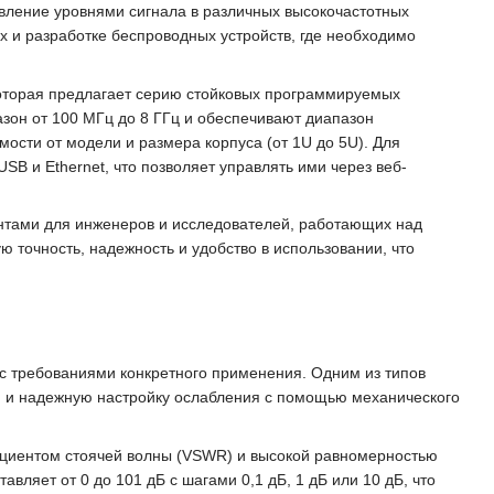
вление уровнями сигнала в различных высокочастотных
 и разработке беспроводных устройств, где необходимо
которая предлагает серию стойковых программируемых
зон от 100 МГц до 8 ГГц и обеспечивают диапазон
имости от модели и размера корпуса (от 1U до 5U). Для
 и Ethernet, что позволяет управлять ими через веб-
тами для инженеров и исследователей, работающих над
 точность, надежность и удобство в использовании, что
 с требованиями конкретного применения. Одним из типов
ю и надежную настройку ослабления с помощью механического
ициентом стоячей волны (VSWR) и высокой равномерностью
авляет от 0 до 101 дБ с шагами 0,1 дБ, 1 дБ или 10 дБ, что