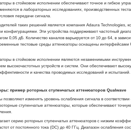
оры в стойковом исполнении обеспечивают точное и гибкое упра
меняются в лабораторных исследованиях, производственных тестах
словия передачи сигнала.
дителей таких решений является компания Adaura Technologies, 
и конфигурациями. Эти устройства поддерживают частотный диапа
гом 0,05 дБ. Количество каналов варьируется от 10 до 64, в завис
временные тестовые среды аттенюаторы оснащены интерфейсами USB
торы в стойковом исполнении являются незаменимыми инструмен
ем высокочастотных устройств и систем. Они обеспечивают высокую
эффективности и качества проводимых исследований и испытаний.
оры: пример роторных ступенчатых аттенюаторов Qualwave
 позволяют изменять уровень ослабления сигнала в соответствии
 роторные ступенчатые аттенюаторы, которые обеспечивают точну
ления.
агает серию роторных ступенчатых аттенюаторов с низким коэфф
стот от постоянного тока (DC) до 40 ГГц. Диапазон ослабления сост