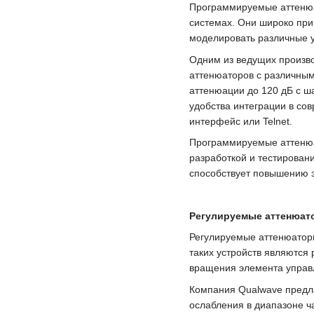
Программируемые аттенюат
системах. Они широко при
моделировать различные у
Одним из ведущих произво
аттенюаторов с различным
аттенюации до 120 дБ с ша
удобства интеграции в со
интерфейс или Telnet.
Программируемые аттенюа
разработкой и тестировани
способствует повышению 
Регулируемые аттенюат
Регулируемые аттенюаторы
таких устройств являются
вращения элемента управ
Компания Qualwave предл
ослабления в диапазоне ча