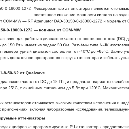
Фиксированные аттенюаторы являются ключевыми
постоянное снижение мощности сигнала на зада
от COM-MW — RF Attenuator DA9-30150-0-18000-1272 и модель от 
0150-0-18000-1272 — новинка от COM-MW
азначен для работы в диапазоне частот от постоянного тока (DC) д
 до 150 Вт и имеет импеданс 50 Ом. Разъёмы типа N-JK изготовл
 температурный диапазон составляет от -40°C до +85°C. Важно у
еть достаточное пространство вокруг аттенюатора и избегать ус
1-8-50-N2 от Qualwave
 диапазоне частот от DC до 18 ГГц и предлагает варианты ослабле
при 25°C, с линейным снижением до 5 Вт при 120°C. Механическая
 аттенюаторов отличаются высоким качеством исполнения и надё
х приложениях, включая лабораторные исследования, телекоммун
ируемые аттенюаторы
редах цифровые программируемые РЧ-аттенюаторы предоставляют г