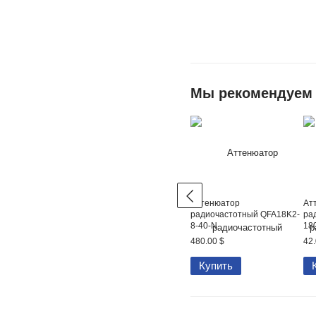
Мы рекомендуем
Аттенюатор
Ат
радиочастотный QFA18K2-
ра
8-40-N
18
480.00 $
42.
Купить