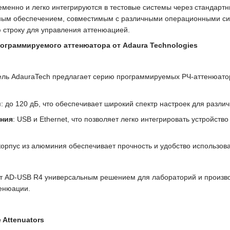
еменно и легко интегрируются в тестовые системы через стандарт
ным обеспечением, совместимым с различными операционными сис
 строку для управления аттенюацией.
ограммируемого аттенюатора от Adaura Technologies
ль AdauraTech предлагает серию программируемых РЧ-аттенюатор
и
: до 120 дБ, что обеспечивает широкий спектр настроек для разли
ния
: USB и Ethernet, что позволяет легко интегрировать устройст
 корпус из алюминия обеспечивает прочность и удобство использов
т AD-USB R4 универсальным решением для лабораторий и производс
енюации.
 Attenuators