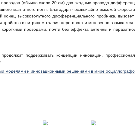
х проводов (обычно около 20 см) два входных провода дифференц
шнего магнитного поля. Благодаря чрезвычайно высокой скорост
ой конец высоковольтного дифференциального пробника, вызове
о устройство с нитридом галлия перегорает и мгновенно взрываетс
короткими проводами, почти без эффекта антенны и паразитной 
.
g продолжит поддерживать концепции инноваций, профессионал
и.
ыми моделями и инновационными решениями в мире осциллографов