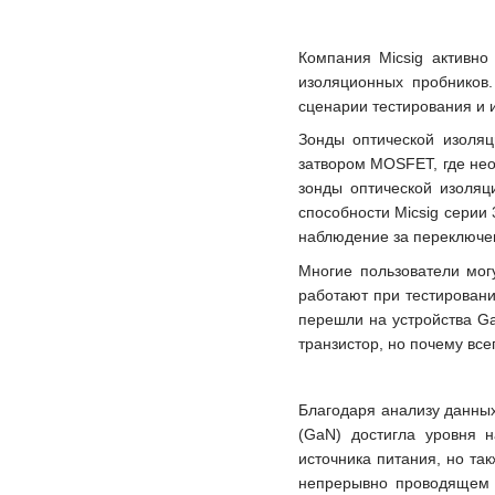
Компания Micsig активно
изоляционных пробников.
сценарии тестирования и 
Зонды оптической изоляц
затвором MOSFET, где нео
зонды оптической изоляц
способности Micsig серии
наблюдение за переключени
Многие пользователи мог
работают при тестировани
перешли на устройства Ga
транзистор, но почему вс
Благодаря анализу данных
(GaN) достигла уровня 
источника питания, но та
непрерывно проводящем и