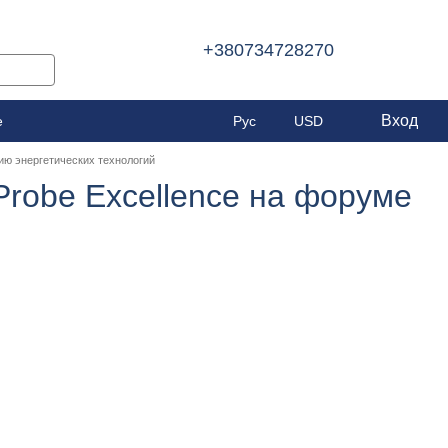
+380734728270
Вход
е
Рус
USD
итию энергетических технологий
 Probe Excellence на форуме