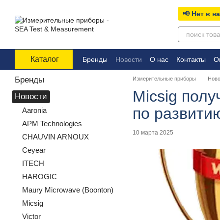
Перейти к основному контенту
📢 Нет в н
Каталог
Бренды
Новости
О нас
Контакты
О
Бренды
Измерительные приборы
Ново
Micsig полу
Новости
по развити
Aaronia
APM Technologies
10 марта 2025
CHAUVIN ARNOUX
Ceyear
ITECH
HAROGIC
Maury Microwave (Boonton)
Micsig
Victor