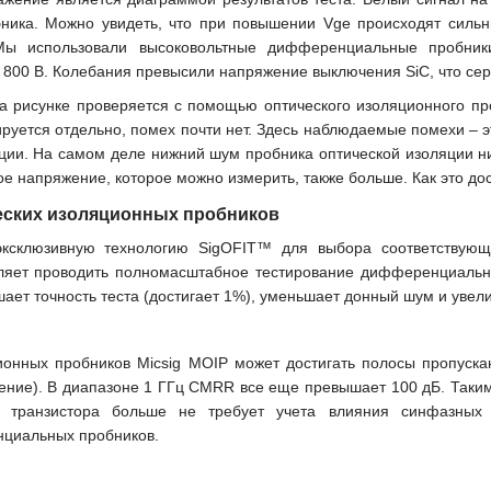
ика. Можно увидеть, что при повышении Vge происходят сильн
Мы использовали высоковольтные дифференциальные пробники
 800 В. Колебания превысили напряжение выключения SiC, что сер
а рисунке проверяется с помощью оптического изоляционного пр
ируется отдельно, помех почти нет. Здесь наблюдаемые помехи –
яции. На самом деле нижний шум пробника оптической изоляции 
ое напряжение, которое можно измерить, также больше. Как это до
еских изоляционных пробников
 эксклюзивную технологию SigOFIT™ для выбора соответствую
оляет проводить полномасштабное тестирование дифференциальны
шает точность теста (достигает 1%), уменьшает донный шум и уве
ионных пробников Micsig MOIP может достигать полосы пропус
ение). В диапазоне 1 ГГц CMRR все еще превышает 100 дБ. Таким
о транзистора больше не требует учета влияния синфазных
циальных пробников.