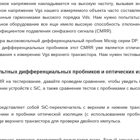
сокое напряжение накладывается на высокую частоту, вызывая з
е напряжение Vgs нашего измеряемого объекта часто составляет 
нные гармониками высокого порядка Vds. Нам нужно попытатьс
ьное оборудование все еще имело высокую способность отклонен
ффициентом подавления синфазного сигнала (CMRR).
ра высоковольтный дифференциальный пробник Micsig серии DP: 
 дифференциальных пробников этот CMRR уже является отличны
вания к измерению Vgs верхнего транзистора. Нам нужен тестов
льтных дифференциальных пробников и оптических и
RR на тестирование, давайте проведем сравнение, чтобы увиде
нии устройств с SiC, а также сравнение тестов с пробниками с вы
редставляет собой SiC-переключатель с верхним и нижним тран
ки и пробники оптической изоляции (с использованием пробн
ge верхнего транзистора для проверки двойного импульса.
ение является диаграммой результатов теста. Белый сигнал на 