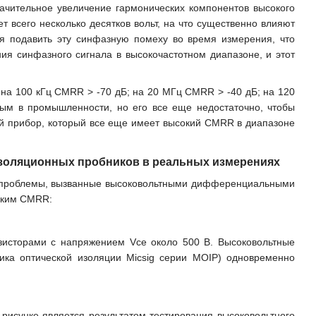
начительное увеличение гармонических компонентов высокого
всего несколько десятков вольт, на что существенно влияют
я подавить эту синфазную помеху во время измерения, что
ия синфазного сигнала в высокочастотном диапазоне, и этот
на 100 кГц CMRR > -70 дБ; на 20 МГц CMRR > -40 дБ; на 120
м в промышленности, но его все еще недостаточно, чтобы
ый прибор, который все еще имеет высокий CMRR в диапазоне
золяционных пробников в реальных измерениях
ть проблемы, вызванные высоковольтными дифференциальными
соким CMRR:
зисторами с напряжением Vce около 500 В. Высоковольтные
ика оптической изоляции Micsig серии MOIP) одновременно
рисунке является результатом тестирования высоковольтного