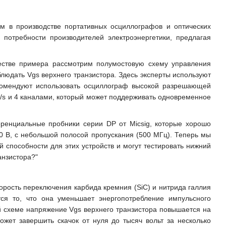
ом в производстве портативных осциллографов и оптических
потребности производителей электроэнергетики, предлагая
честве примера рассмотрим полумостовую схему управления
блюдать Vgs верхнего транзистора. Здесь эксперты используют
екомендуют использовать осциллограф высокой разрешающей
GS/s и 4 каналами, который может поддерживать одновременное
ренциальные пробники серии DP от Micsig, которые хорошо
0 В, с небольшой полосой пропускания (500 МГц). Теперь мы
 способности для этих устройств и могут тестировать нижний
анзистора?"
рость переключения карбида кремния (SiC) и нитрида галлия
ся то, что она уменьшает энергопотребление импульсного
ой схеме напряжение Vgs верхнего транзистора повышается на
ет завершить скачок от нуля до тысяч вольт за несколько