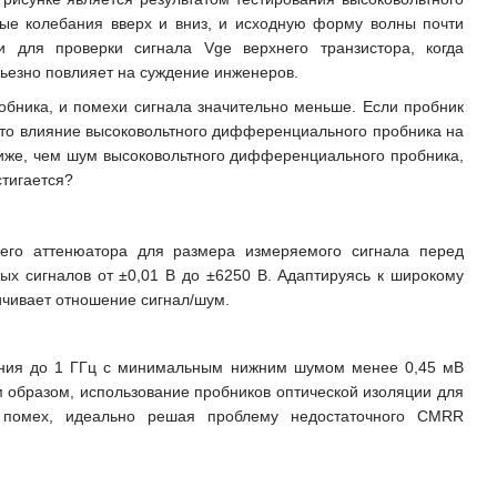
ые колебания вверх и вниз, и исходную форму волны почти
 для проверки сигнала Vge верхнего транзистора, когда
ьезно повлияет на суждение инженеров.
обника, и помехи сигнала значительно меньше. Если пробник
 это влияние высоковольтного дифференциального пробника на
ниже, чем шум высоковольтного дифференциального пробника,
стигается?
щего аттенюатора для размера измеряемого сигнала перед
х сигналов от ±0,01 В до ±6250 В. Адаптируясь к широкому
личивает отношение сигнал/шум.
кания до 1 ГГц с минимальным нижним шумом менее 0,45 мВ
 образом, использование пробников оптической изоляции для
 помех, идеально решая проблему недостаточного CMRR