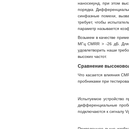
наносекунд, при этом вы
порядка. Дифференциально
синфазные помехи, вызва
требует, чтобы испытател
параметр называется коэ
Возьмем в качестве приме
МГц CMRR > -26 дБ. Для
удовлетворить наши требо
высоких частот.
Сравнение высоково
Что касается влияния CM
пробниками при тестирова
Испытуемое устройство п
дифференциальные пробни
подключаются к сигналу V
Приведенное выше изображ