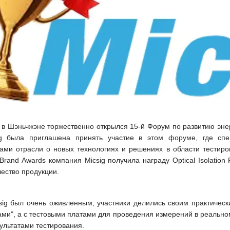
е в Шэньчжэне торжественно открылся 15-й Форум по развитию эне
ig была приглашена принять участие в этом форуме, где сп
ами отрасли о новых технологиях и решениях в области тестиро
 Brand Awards компания Micsig получила награду Optical Isolatio
чество продукции.
sig был очень оживленным, участники делились своим практичес
ами", а с тестовыми платами для проведения измерений в реальн
ультатами тестирования.