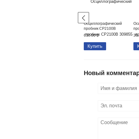
Осциллографический
Ос
пробник CP2100B
пр
630.00 $
36.
Купить
Новый коммента