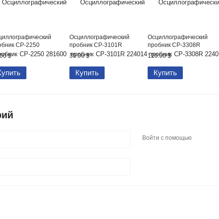
циллографический
Осциллографический
Осциллографический
обник CP-2250
пробник CP-3101R
пробник CP-3308R
00 $
30.00 $
120.00 $
Купить
Купить
Купить
рий
Войти с помощью