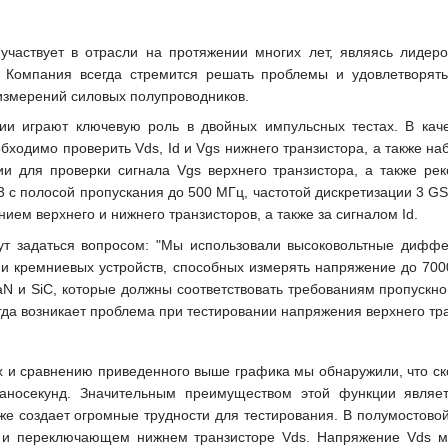
 участвует в отрасли на протяжении многих лет, являясь лидер
 Компания всегда стремится решать проблемы и удовлетворять 
измерений силовых полупроводников.
ии играют ключевую роль в двойных импульсных тестах. В ка
бходимо проверить Vds, Id и Vgs нижнего транзистора, а также на
ии для проверки сигнала Vgs верхнего транзистора, а также р
 3 с полосой пропускания до 500 МГц, частотой дискретизации 3 
ем верхнего и нижнего транзисторов, а также за сигналом Id.
ут задаться вопросом: "Мы использовали высоковольтные диффе
и кремниевых устройств, способных измерять напряжение до 700
N и SiC, которые должны соответствовать требованиям пропускной
егда возникает проблема при тестировании напряжения верхнего тр
 и сравнению приведенного выше графика мы обнаружили, что ско
наносекунд. Значительным преимуществом этой функции являет
кже создает огромные трудности для тестирования. В полумостов
 переключающем нижнем транзисторе Vds. Напряжение Vds мож