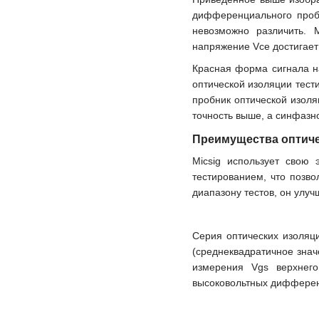
дифференциального пробн
невозможно различить. 
напряжение Vce достигает
Красная форма сигнала н
оптической изоляции тест
пробник оптической изол
точность выше, а синфазн
Преимущества оптич
Micsig использует свою
тестированием, что позв
диапазону тестов, он улуч
Серия оптических изоляц
(среднеквадратичное знач
измерения Vgs верхнег
высоковольтных дифферен