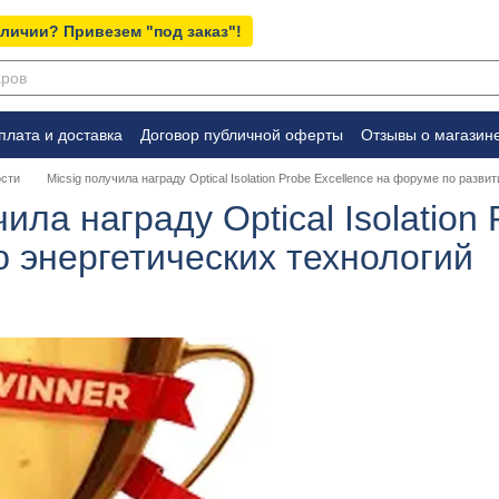
аличии? Привезем "под заказ"!
плата и доставка
Договор публичной оферты
Отзывы о магазин
сти
Micsig получила награду Optical Isolation Probe Excellence на форуме по разв
чила награду Optical Isolation
ю энергетических технологий