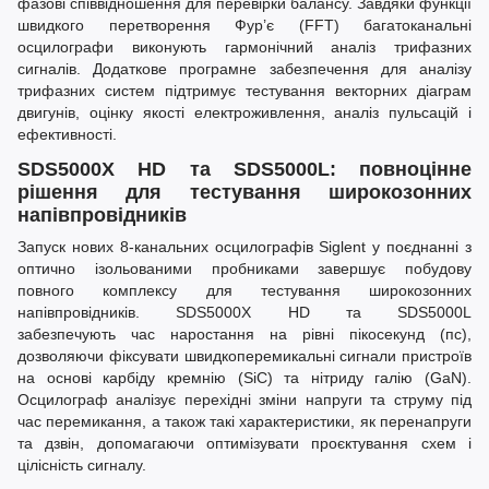
фазові співвідношення для перевірки балансу. Завдяки функції
швидкого перетворення Фур’є (FFT) багатоканальні
осцилографи виконують гармонічний аналіз трифазних
сигналів. Додаткове програмне забезпечення для аналізу
трифазних систем підтримує тестування векторних діаграм
двигунів, оцінку якості електроживлення, аналіз пульсацій і
ефективності.
SDS5000X HD та SDS5000L: повноцінне
рішення для тестування широкозонних
напівпровідників
Запуск нових 8-канальних осцилографів Siglent у поєднанні з
оптично ізольованими пробниками завершує побудову
повного комплексу для тестування широкозонних
напівпровідників. SDS5000X HD та SDS5000L
забезпечують час наростання на рівні пікосекунд (пс),
дозволяючи фіксувати швидкоперемикальні сигнали пристроїв
на основі карбіду кремнію (SiC) та нітриду галію (GaN).
Осцилограф аналізує перехідні зміни напруги та струму під
час перемикання, а також такі характеристики, як перенапруги
та дзвін, допомагаючи оптимізувати проєктування схем і
цілісність сигналу.