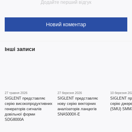
Додайте перший відгук
Новий коментар
Інші записи
27 травня 2026
27 березня 2026
10 березня 20
SIGLENT представляє
SIGLENT представляє
SIGLENT пр
серію високопродуктивних
нову серію векторних
серію джер
генераторів сигналів
аналізаторів ланцюгів
(SMU) SMM
довільної форми
SNA5000X-E
SDG8000A