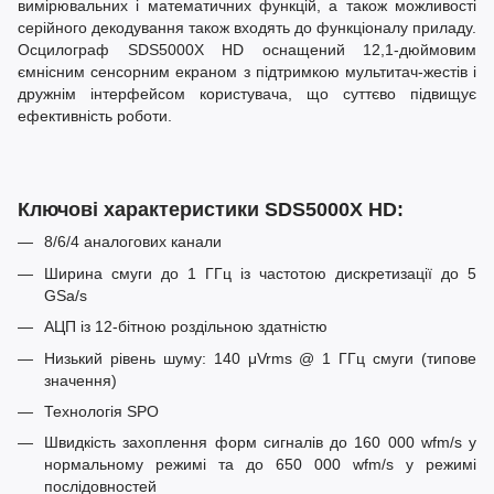
вимірювальних і математичних функцій, а також можливості
серійного декодування також входять до функціоналу приладу.
Осцилограф SDS5000X HD оснащений 12,1-дюймовим
ємнісним сенсорним екраном з підтримкою мультитач-жестів і
дружнім інтерфейсом користувача, що суттєво підвищує
ефективність роботи.
Ключові характеристики SDS5000X HD:
8/6/4 аналогових канали
Ширина смуги до 1 ГГц із частотою дискретизації до 5
GSa/s
АЦП із 12-бітною роздільною здатністю
Низький рівень шуму: 140 μVrms @ 1 ГГц смуги (типове
значення)
Технологія SPO
Швидкість захоплення форм сигналів до 160 000 wfm/s у
нормальному режимі та до 650 000 wfm/s у режимі
послідовностей