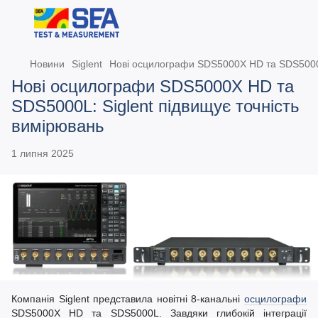
Новини
Siglent
Нові осцилографи SDS5000X HD та SDS5000L:
Нові осцилографи SDS5000X HD та
SDS5000L: Siglent підвищує точність
вимірювань
1 липня 2025
Компанія Siglent представила новітні 8-канальні
осцилографи
SDS5000X HD та SDS5000L. Завдяки глибокій інтеграції