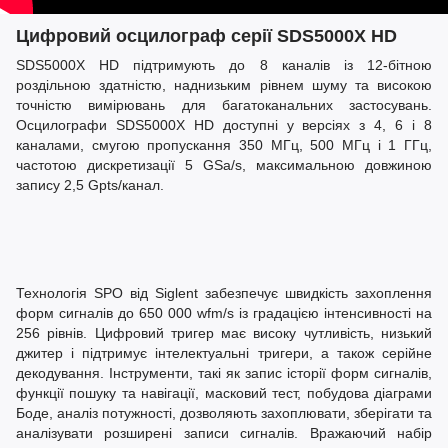
Цифровий осцилограф серії SDS5000X HD
SDS5000X HD підтримують до 8 каналів із 12-бітною
роздільною здатністю, наднизьким рівнем шуму та високою
точністю вимірювань для багатоканальних застосувань.
Осцилографи SDS5000X HD доступні у версіях з 4, 6 і 8
каналами, смугою пропускання 350 МГц, 500 МГц і 1 ГГц,
частотою дискретизації 5 GSa/s, максимальною довжиною
запису 2,5 Gpts/канал.
Технологія SPO від Siglent забезпечує швидкість захоплення
форм сигналів до 650 000 wfm/s із градацією інтенсивності на
256 рівнів. Цифровий тригер має високу чутливість, низький
джитер і підтримує інтелектуальні тригери, а також серійне
декодування. Інструменти, такі як запис історії форм сигналів,
функції пошуку та навігації, масковий тест, побудова діаграми
Боде, аналіз потужності, дозволяють захоплювати, зберігати та
аналізувати розширені записи сигналів. Вражаючий набір