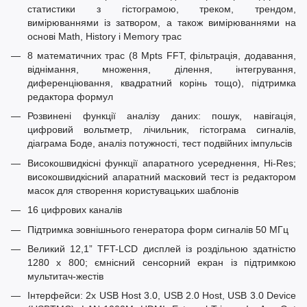
статистики з гістограмою, треком, трендом,
вимірюваннями із затвором, а також вимірюваннями на
основі Math, History і Memory трас
8 математичних трас (8 Mpts FFT, фільтрація, додавання,
віднімання, множення, ділення, інтегрування,
диференціювання, квадратний корінь тощо), підтримка
редактора формул
Розвинені функції аналізу даних: пошук, навігація,
цифровий вольтметр, лічильник, гістограма сигналів,
діаграма Боде, аналіз потужності, тест подвійних імпульсів
Високошвидкісні функції апаратного усереднення, Hi-Res;
високошвидкісний апаратний масковий тест із редактором
масок для створення користувацьких шаблонів
16 цифрових каналів
Підтримка зовнішнього генератора форм сигналів 50 МГц
Великий 12,1” TFT-LCD дисплей із роздільною здатністю
1280 x 800; ємнісний сенсорний екран із підтримкою
мультитач-жестів
Інтерфейси: 2x USB Host 3.0, USB 2.0 Host, USB 3.0 Device