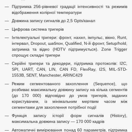
Підтримка 256-рівневої градації інтенсивності та режимів
відображення колірної температури
Довжина запису сигналів до 2,5 Gpts/канал
Цифрова система тригерів
Інтелектуальні тригери: фронт, нахил, імпульс, вікно, Runt,
інтервал, Dropout, шаблон, Qualified, N-й фронт, Setup/hold,
затримка та відео (HDTV підтримується). Zone Trigger
спрощує складні тригери
Серійні тригери та декодери, підтримка протоколів: I2C,
SPI, UART, CAN, LIN, CAN FD, FlexRay, I2S, MIL-STD-
1553B, SENT, Manchester, ARINC429
Режим сегментованого захоплення (Sequence), що
розбиває максимальну довжину запису на кілька сегментів
(до 170 000) відповідно до умов тригерів, заданих
користувачем, із мінімальним мертвим часом між
сегментами для захоплення потрібної події
Функція запису історії форм сигналів (History),
максимальна довжина запису — 170 000 кадрів
Автоматичні вимірювання понад 60 параметрів, підтримка