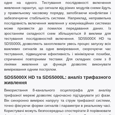
одне на одного. Тестування послідовності включення
живлення гарантує, що сигнали від різних модулів схеми йдуть
у правильному часовому порядку, запобігаючи конфліктам і
забезпечуючи стабільність системи. Наприклад, неправильна
послідовність включення живлення у комунікаційних системах
може призвести до помилок передавання даних. Із
зростанням складності схем збільшуються й виклики для
тестування послідовностей включення. SDS5000X HD та
SDS5000L дозволяють захоплювати увесь процес запуску всіх
важливих сигналів за одне вимірювання, скорочуючи час
тестування, підвищуючи ефективність і мінімізуючи похибки,
спричинені повторними тестами. Для складних схем з 8
лініями живлення ця функція дозволяє виконувати
вимірювання одним пострілом.
SDS5000X HD та SDS5000L: аналіз трифазного
живлення
Використання 8-канального осцилографа для аналізу
трифазної мережі дозволяє одночасно під’єднувати усі фази.
Він синхронно вимірює напругу та струм трифазної системи,
точно фіксуючи форми сигналів і параметри в реальному часі.
Користувачі можуть безпосередньо спостерігати й порівнювати