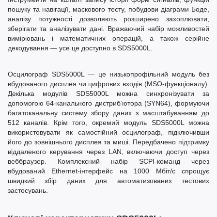
пошуку та навігації, маскового тесту, побудови діаграми Боде,
аналізу потужності дозволяють розширено захоплювати,
зберігати та аналізувати дані. Вражаючий набір можливостей
вимірювань і математичних операцій, а також серійне
декодування — усе це доступно в SDS5000L.
Осцилограф SDS5000L — це низькопрофільний модуль без
вбудованого дисплея чи цифрових входів (MSO-функціоналу).
Декілька модулів SDS5000L можна синхронізувати за
допомогою 64-канального дистриб’ютора (SYN64), формуючи
багатоканальну систему збору даних з масштабуванням до
512 каналів. Крім того, окремий модуль SDS5000L можна
використовувати як самостійний осцилограф, підключивши
його до зовнішнього дисплея та миші. Передбачено підтримку
віддаленого керування через LAN, включаючи доступ через
веббраузер. Комплексний набір SCPI-команд через
вбудований Ethernet-інтерфейс на 1000 Мбіт/с спрощує
швидкий збір даних для автоматизованих тестових
застосувань.