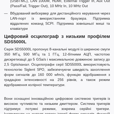
(USBTMC), LAN 1000M, HDMI, External Trigger In, Aux Out
(Pass/Fail, Trigger Out), 10 MHz In, 10 MHz Out
Вбудований вебсервер для дистанційного керування через
LAN-порт із використанням браузера. Підтримка
віддалених команд SCPI. Підтримка зовнішньої миші та
клавіатури
Цифровий осцилограф з низьким профілем
SDS5000L
Серія SDS5000L пропонує 8-канальні модулі із шириною смуги
350 МГц, 500 МГц та 1 ГГц, 12-бітними АЦП, частотою
дискретизації до 5 GSa/s і максимальною довжиною запису до
2,5 Gpts/канал. Осцилографи серії SDS5000L використовують
технологію Siglent SPO, забезпечуючи швидкість захоплення
форм сигналів до 160 000 wfm/s, функцію відображення з
градацією інтенсивності на 256 рівнів, а також режим
відображення колірної температури.
Вони оснащені інноваційною цифровою системою тригерів із
високою чутливістю та низьким джиттером. Система тригерів
підтримує потужні режими, зокрема серійні тригери.
Інструменти на кшталт запису історії форм сигналів, функцій