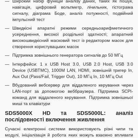
Широкий набір функцій аналізу даних, таких як пошук,
навігація, цифровий вольтметр, лічильник, гістограма
сигналу, діаграма Боде, аналіз потужності, подвійний
імпульсний тест
Швидкісні апаратні режими середньоарифметичного
усереднення, високої роздільної здатності; апаратний
високошвидкісний масковий тест із редактором масок для
створення користувацьких масок
Підтримка зовнішнього генератора сигналів до 50 МГц
Інтерфейси: 1 x USB Host 3.0, USB 2.0 Host, USB 3.0
Device (USBTMC), 1000M LAN, HDMI, зовнішній тригер In,
Aux Out (Pass/Fail, Trigger Out), 10 МГц In, 10 МГц Out
Вбудований вебсервер для віддаленого керування через
LAN-порт за допомогою веббраузера. Підтримка SCPI-
команд для віддаленого керування. Підтримка зовнішньої
миші та клавіатури
SDS5000X HD та SDS5000L: аналіз
послідовності включення живлення
Сучасні електронні системи використовують різні чипи та
модулі, ініціалізація й робота яких можуть взаємно впливати