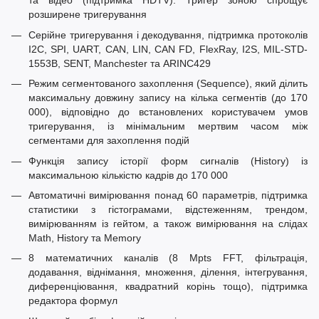
та відео (підтримка HDTV). Тригер зоною спрощує
розширене тригерування
Серійне тригерування і декодування, підтримка протоколів
I2C, SPI, UART, CAN, LIN, CAN FD, FlexRay, I2S, MIL-STD-
1553B, SENT, Manchester та ARINC429
Режим сегментованого захоплення (Sequence), який ділить
максимальну довжину запису на кілька сегментів (до 170
000), відповідно до встановлених користувачем умов
тригерування, із мінімальним мертвим часом між
сегментами для захоплення подій
Функція запису історії форм сигналів (History) із
максимальною кількістю кадрів до 170 000
Автоматичні вимірювання понад 60 параметрів, підтримка
статистики з гістограмами, відстеженням, трендом,
вимірюванням із гейтом, а також вимірювання на слідах
Math, History та Memory
8 математичних каналів (8 Мpts FFT, фільтрація,
додавання, віднімання, множення, ділення, інтегрування,
диференціювання, квадратний корінь тощо), підтримка
редактора формул