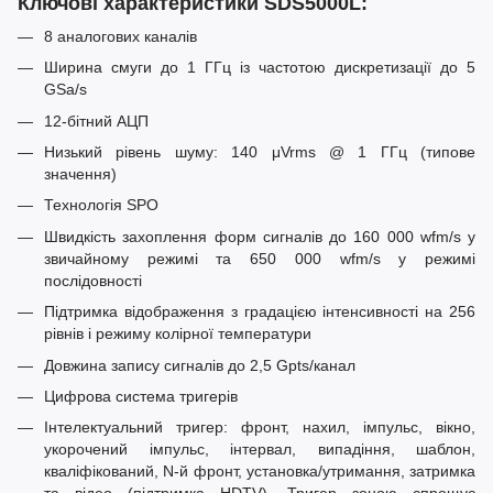
Ключові характеристики SDS5000L:
8 аналогових каналів
Ширина смуги до 1 ГГц із частотою дискретизації до 5
GSa/s
12-бітний АЦП
Низький рівень шуму: 140 μVrms @ 1 ГГц (типове
значення)
Технологія SPO
Швидкість захоплення форм сигналів до 160 000 wfm/s у
звичайному режимі та 650 000 wfm/s у режимі
послідовності
Підтримка відображення з градацією інтенсивності на 256
рівнів і режиму колірної температури
Довжина запису сигналів до 2,5 Gpts/канал
Цифрова система тригерів
Інтелектуальний тригер: фронт, нахил, імпульс, вікно,
укорочений імпульс, інтервал, випадіння, шаблон,
кваліфікований, N-й фронт, установка/утримання, затримка