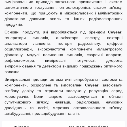
вимірювальних приладів загального призначення і систем
автоматичного тестування, оптоелектроніки, систем зв'язку,
компонентів, що працюють в мікровольтових і міліметрових
діапазонах довжини хвиль та інших радіоелектронних
продуктів.
Основні продукти, які виробляються під брендом
Ceyear
:
генератори сигналів, аналізатори спектру, векторні
аналізатори ланцюгів, тестери радіозв'язку, цифрові
осциллографи, високочастотні компоненти міліметрового
діапазону, модулі посилення сигналів, сварочні апарати,
рефлектометри, вимірювачі потужності, джерела
випромінювання та детектори видимих пошкоджень оптичного
волокна.
Вимірювальні прилади, автоматичні випробувальні системи та
компоненти, розроблені та виготовлені
Ceyear
, завоювали
глибоку довіру та отримали заслужену репутацію серед
користувачів. Вони широко застосовуються в області
супутникового зв’язку, навігації, радіолокації, наукових
досліджень та освіті, мережах оптоволоконного зв’язку,
авіабудуванні, приладобудуванні та в ін.