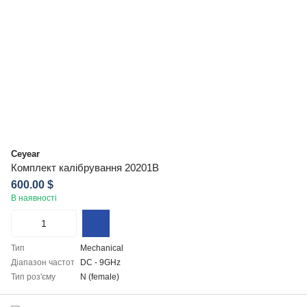
Ceyear
Комплект калібрування 20201B
600.00 $
В наявності
Тип
Mechanical
Діапазон частот
DC - 9GHz
Тип роз'єму
N (female)