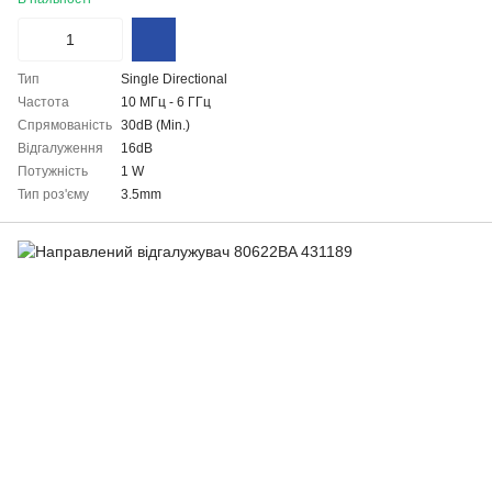
Тип
Single Directional
Частота
10 МГц - 6 ГГц
Cпрямованість
30dB (Min.)
Відгалуження
16dB
Потужність
1 W
Тип роз'єму
3.5mm