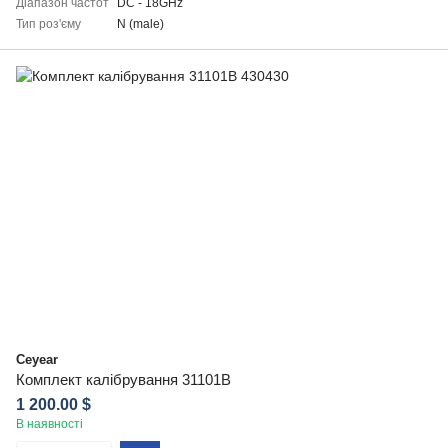
Діапазон частот
DC - 18GHz
Тип роз'єму
N (male)
Ceyear
Комплект калібрування 31101B
1 200.00 $
В наявності