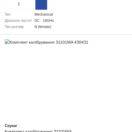
Тип
Mechanical
Діапазон частот
DC - 18GHz
Тип роз'єму
N (female)
Ceyear
Комплект калібрування 31101MA