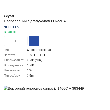
Ceyear
Направлений відгалужувач 80622BA
960.00 $
В наявності
Тип
Single Directional
Частота
100 кГц - 9 ГГц
Cпрямованість
28dB (Min.)
Відгалуження
16dB
Потужність
1 W
Тип роз'єму
3.5mm