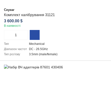
Ceyear
Комплект калібрування 31121
3 600.00 $
В наявності
Тип
Mechanical
Діапазон частот
DC - 26.5GHz
Тип роз'єму
3.5mm (male/female)