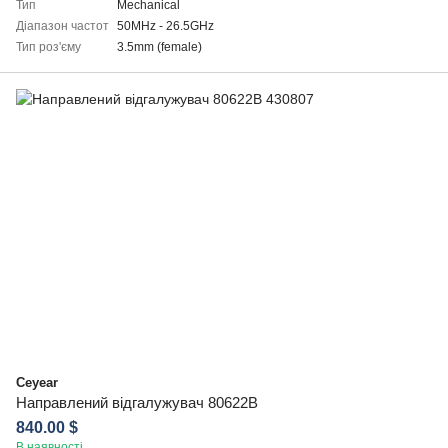
Тип
Mechanical
Діапазон частот
50MHz - 26.5GHz
Тип роз'єму
3.5mm (female)
Ceyear
Направлений відгалужувач 80622B
840.00 $
В наявності