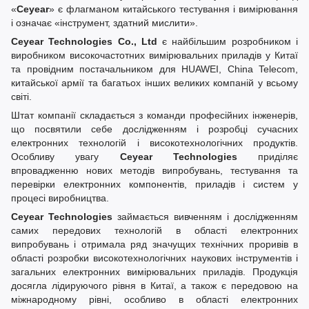
«
Ceyear
» є флагманом китайського тестування і вимірювання
і означає «інструмент, здатний мислити».
Ceyear Technologies Co., Ltd
є найбільшим розробником і
виробником високочастотних вимірювальних приладів у Китаї
та провідним постачальником для HUAWEI, China Telecom,
китайської армії та багатьох інших великих компаній у всьому
світі.
Штат компанії складається з команди професійних інженерів,
що посвятили себе дослідженням і розробці сучасних
електронних технологій і високотехнологічних продуктів.
Особливу увагу
Ceyear Technologies
приділяє
впровадженню нових методів випробувань, тестування та
перевірки електронних компонентів, приладів і систем у
процесі виробництва.
Ceyear Technologies
займається вивченням і дослідженням
самих передових технологій в області електронних
випробувань і отримала ряд значущих технічних проривів в
області розробки високотехнологічних наукових інструментів і
загальних електронних вимірювальних приладів. Продукція
досягла лідируючого рівня в Китаї, а також є передовою на
міжнародному рівні, особливо в області електронних