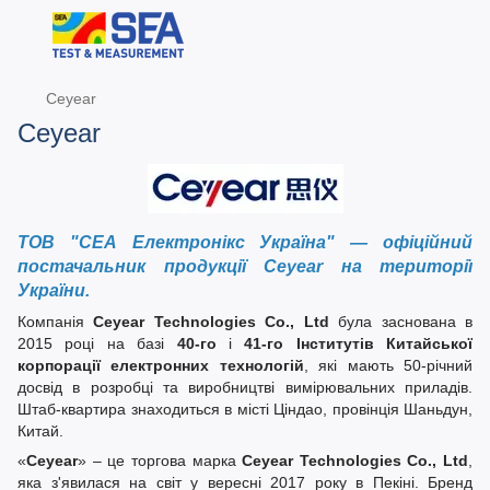
Ceyear
Ceyear
ТОВ "СЕА Електронікс Україна" — офіційний
постачальник продукції Ceyear на території
України.
Компанія
Ceyear Technologies Co., Ltd
була заснована в
2015 році на базі
40-го
і
41-го Інститутів Китайської
корпорації електронних технологій
, які мають 50-річний
досвід в розробці та виробництві вимірювальних приладів.
Штаб-квартира знаходиться в місті Ціндао, провінція Шаньдун,
Китай.
«
Ceyear
» – це торгова марка
Ceyear Technologies Co., Ltd
,
яка з'явилася на світ у вересні 2017 року в Пекіні. Бренд