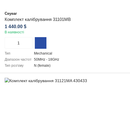
Ceyear
Комплект калібрування 31101MB
1 440.00 $
В наявності
Тип
Mechanical
Діапазон частот
50MHz - 18GHz
Тип роз'єму
N (female)