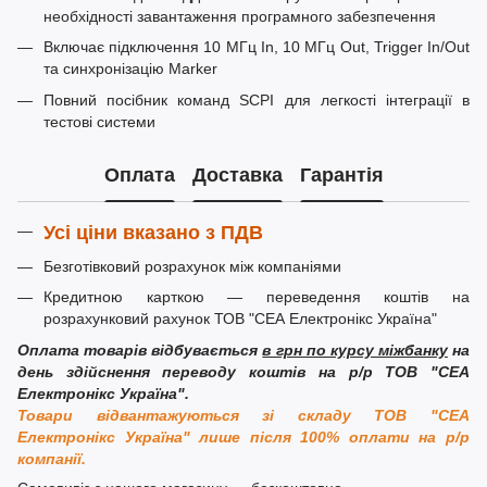
необхідності завантаження програмного забезпечення
Включає підключення 10 МГц In, 10 МГц Out, Trigger In/Out
та синхронізацію Marker
Повний посібник команд SCPI для легкості інтеграції в
тестові системи
Оплата
Доставка
Гарантія
Усі ціни вказано з ПДВ
Безготівковий розрахунок між компаніями
Кредитною карткою — переведення коштів на
розрахунковий рахунок ТОВ "СЕА Електронікс Україна"
Оплата товарів відбувається
в грн по курсу міжбанку
на
день здійснення переводу коштів на р/р ТОВ "СЕА
Електронікс Україна".
Товари відвантажуються зі складу ТОВ "СЕА
Електронікс Україна" лише після 100% оплати на р/р
компанії.