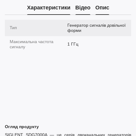
Характеристики
Відео
Опис
Генератор сигналів довільної
Тип
форми
Максимальна частота
1 ГГц
сигналу
Огляд продукту
SIGLENT SDG7000A — це серія двоканальних генераторів