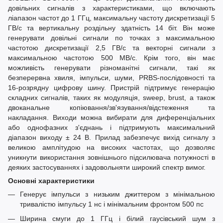
довільних сигналів з характеристиками, що включають
ліапазон частот до 1 ГГц, максимальну частоту дискретизації 5
ГВ/с та вертикальну роздільну здатність 14 біт. Він може
генерувати довільні сигнали по точках з максимальною
частотою дискретизації 2,5 ГВ/с та векторні сигнали з
максимальною частотою 500 МВ/с. Крім того, він має
можливість генерувати різноманітні сигнали, такі як
безперервна хвиля, імпульси, шуми, PRBS-послідовності та
16-розрядну цифрову шину. Пристрій підтримує генерацію
складних сигналів, таких як модуляція, sweep, brust, а також
двоканальне копіювання/зв'язування/відстеження та
накладання. Виходи можна вибирати для диференціальних
або однофазних з'єднань і підтримують максимальний
діапазон виходу ± 24 В. Прилад забезпечує вихід сигналу з
великою амплітудою на високих частотах, що дозволяє
уникнути використання зовнішнього підсилювача потужності в
деяких застосуваннях і задовольняти широкий спектр вимог.
Основні характеристики
Генерує імпульси з низьким джиттером з мінімальною
тривалістю імпульсу 1 нс і мінімальним фронтом 500 пс
Ширина смуги до 1 ГГц і білий гаусівський шум з