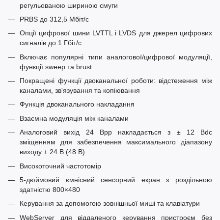
регульованою шириною смуги
PRBS до 312,5 Мбіт/с
Опції цифрової шини LVTTL і LVDS для джерел цифрових
сигналів до 1 Гбіт/с
Включає популярні типи аналогової/цифрової модуляції,
функції sweep та brust
Покращені функції двоканальної роботи: відстеження між
каналами, зв'язування та копіювання
Функція двоканального накладання
Взаємна модуляція між каналами
Аналоговий вихід 24 Вpp накладається з ± 12 Вdc
зміщенням для забезпечення максимального діапазону
виходу ± 24 В (48 В)
Високоточний частотомір
5-дюймовий ємнісний сенсорний екран з роздільною
здатністю 800×480
Керування за допомогою зовнішньої миші та клавіатури
WebServer для віддаленого керування пристроєм без