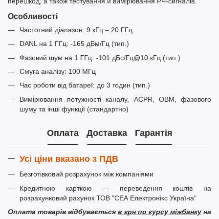
перешкод, а також тестування й вимірювання РЧ-сигналів.
Особливості
Частотний діапазон: 9 кГц – 20 ГГц
DANL на 1 ГГц: -165 дБм/Гц (тип.)
Фазовий шум на 1 ГГц: -101 дБс/Гц@10 кГц (тип.)
Смуга аналізу: 100 МГц
Час роботи від батареї: до 3 годин (тип.)
Вимірювання потужності каналу, ACPR, OBM, фазового
шуму та інші функції (стандартно)
Оплата
Доставка
Гарантія
Усі ціни вказано з ПДВ
Безготівковий розрахунок між компаніями
Кредитною карткою — переведення коштів на
розрахунковий рахунок ТОВ "СЕА Електронікс Україна"
Оплата товарів відбувається
в грн по курсу міжбанку
на