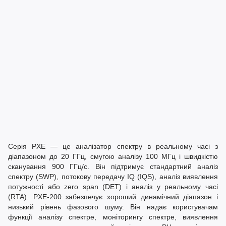
Серія PXE — це аналізатор спектру в реальному часі з
діапазоном до 20 ГГц, смугою аналізу 100 МГц і швидкістю
сканування 900 ГГц/с. Він підтримує стандартний аналіз
спектру (SWP), потокову передачу IQ (IQS), аналіз виявлення
потужності або zero span (DET) і аналіз у реальному часі
(RTA). PXE-200 забезпечує хороший динамічний діапазон і
низький рівень фазового шуму. Він надає користувачам
функції аналізу спектрe, моніторингу спектрe, виявлення