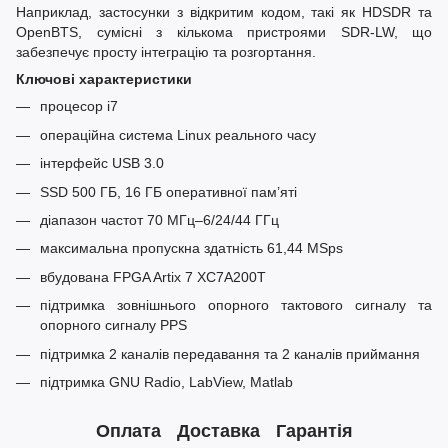
Наприклад, застосунки з відкритим кодом, такі як HDSDR та
OpenBTS, сумісні з кількома пристроями SDR-LW, що
забезпечує просту інтеграцію та розгортання.
Ключові характеристики
процесор i7
операційна система Linux реального часу
інтерфейс USB 3.0
SSD 500 ГБ, 16 ГБ оперативної пам’яті
діапазон частот 70 МГц–6/24/44 ГГц
максимальна пропускна здатність 61,44 MSps
вбудована FPGA Artix 7 XC7A200T
підтримка зовнішнього опорного тактового сигналу та
опорного сигналу PPS
підтримка 2 каналів передавання та 2 каналів приймання
підтримка GNU Radio, LabView, Matlab
Оплата
Доставка
Гарантія