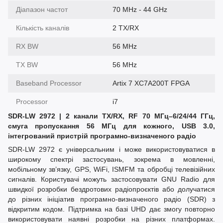
Діапазон частот
70 MHz - 44 GHz
Кількість каналів
2 TX/RX
RX BW
56 MHz
TX BW
56 MHz
Baseband Processor
Artix 7 XC7A200T FPGA
Processor
i7
SDR-LW 2972 | 2 канали TX/RX, RF 70 МГц–6/24/44 ГГц,
смуга пропускання 56 МГц для кожного, USB 3.0,
інтегрований пристрій програмно-визначеного радіо
SDR-LW 2972 є універсальним і може використовуватися в
широкому спектрі застосувань, зокрема в мовленні,
мобільному зв’язку, GPS, WiFi, ISMFM та обробці телевізійних
сигналів. Користувачі можуть застосовувати GNU Radio для
швидкої розробки бездротових радіопроєктів або долучатися
до різних ініціатив програмно-визначеного радіо (SDR) з
відкритим кодом. Підтримка на базі UHD дає змогу повторно
використовувати наявні розробки на різних платформах.