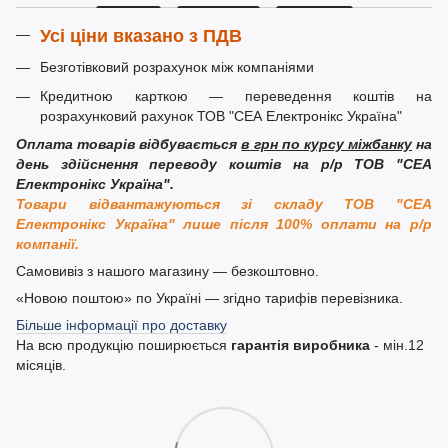
Усі ціни вказано з ПДВ
Безготівковий розрахунок між компаніями
Кредитною карткою — переведення коштів на
розрахунковий рахунок ТОВ "СЕА Електронікс Україна"
Оплата товарів відбувається
в грн по курсу міжбанку
на
день здійснення переводу коштів на р/р ТОВ "СЕА
Електронікс Україна".
Товари відвантажуються зі складу ТОВ "СЕА
Електронікс Україна" лише після 100% оплати на р/р
компанії.
Самовивіз з нашого магазину — безкоштовно.
«Новою поштою» по Україні — згідно тарифів перевізника.
Більше інформації про доставку
На всю продукцію поширюється
гарантія виробника
- мін.12
місяців.