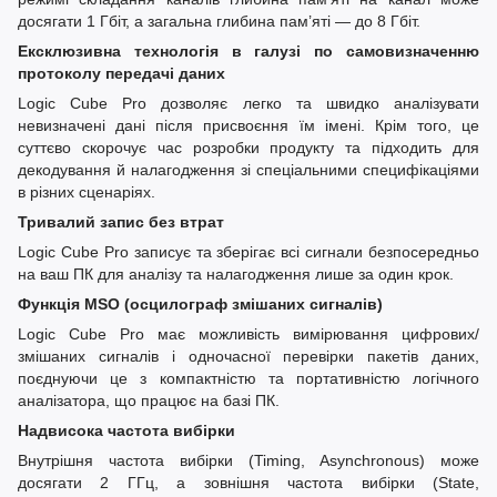
досягати 1 Гбіт, а загальна глибина пам’яті — до 8 Гбіт.
Ексклюзивна технологія в галузі по самовизначенню
протоколу передачі даних
Logic Cube Pro дозволяє легко та швидко аналізувати
невизначені дані після присвоєння їм імені. Крім того, це
суттєво скорочує час розробки продукту та підходить для
декодування й налагодження зі спеціальними специфікаціями
в різних сценаріях.
Тривалий запис без втрат
Logic Cube Pro записує та зберігає всі сигнали безпосередньо
на ваш ПК для аналізу та налагодження лише за один крок.
Функція MSO (осцилограф змішаних сигналів)
Logic Cube Pro має можливість вимірювання цифрових/
змішаних сигналів і одночасної перевірки пакетів даних,
поєднуючи це з компактністю та портативністю логічного
аналізатора, що працює на базі ПК.
Надвисока частота вибірки
Внутрішня частота вибірки (Timing, Asynchronous) може
досягати 2 ГГц, а зовнішня частота вибірки (State,