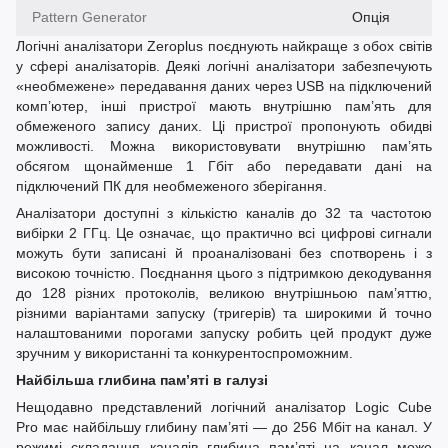
Pattern Generator
Опція
Логічні аналізатори Zeroplus поєднують найкраще з обох світів
у сфері аналізаторів. Деякі логічні аналізатори забезпечують
«необмежене» передавання даних через USB на підключений
комп’ютер, інші пристрої мають внутрішню пам’ять для
обмеженого запису даних. Ці пристрої пропонують обидві
можливості. Можна використовувати внутрішню пам’ять
обсягом щонайменше 1 Гбіт або передавати дані на
підключений ПК для необмеженого зберігання.
Аналізатори доступні з кількістю каналів до 32 та частотою
вибірки 2 ГГц. Це означає, що практично всі цифрові сигнали
можуть бути записані й проаналізовані без спотворень і з
високою точністю. Поєднання цього з підтримкою декодування
до 128 різних протоколів, великою внутрішньою пам’яттю,
різними варіантами запуску (тригерів) та широкими й точно
налаштованими порогами запуску робить цей продукт дуже
зручним у використанні та конкурентоспроможним.
Найбільша глибина пам’яті в галузі
Нещодавно представлений логічний аналізатор Logic Cube
Pro має найбільшу глибину пам’яті — до 256 Мбіт на канал. У
режимі складання каналів глибина пам’яті на канал може