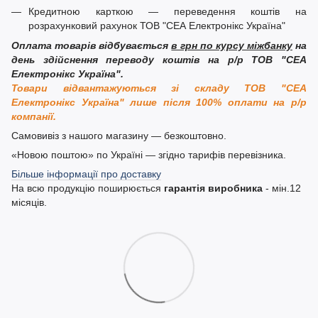
Кредитною карткою — переведення коштів на
розрахунковий рахунок ТОВ "СЕА Електронікс Україна"
Оплата товарів відбувається
в грн по курсу міжбанку
на
день здійснення переводу коштів на р/р ТОВ "СЕА
Електронікс Україна".
Товари відвантажуються зі складу ТОВ "СЕА
Електронікс Україна" лише після 100% оплати на р/р
компанії.
Самовивіз з нашого магазину — безкоштовно.
«Новою поштою» по Україні — згідно тарифів перевізника.
Більше інформації про доставку
На всю продукцію поширюється
гарантія виробника
- мін.12
місяців.