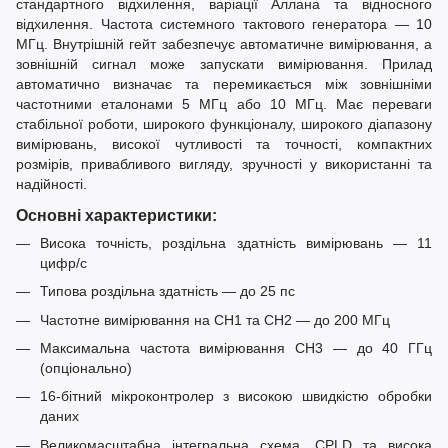
стандартного відхилення, варіації Аллана та відносного
відхилення. Частота системного тактового генератора — 10
МГц. Внутрішній гейт забезпечує автоматичне вимірювання, а
зовнішній сигнал може запускати вимірювання. Прилад
автоматично визначає та перемикається між зовнішніми
частотними еталонами 5 МГц або 10 МГц. Має переваги
стабільної роботи, широкого функціоналу, широкого діапазону
вимірювань, високої чутливості та точності, компактних
розмірів, привабливого вигляду, зручності у використанні та
надійності.
Основні характеристики:
Висока точність, роздільна здатність вимірювань — 11
цифр/с
Типова роздільна здатність — до 25 пс
Частотне вимірювання на CH1 та CH2 — до 200 МГц
Максимальна частота вимірювання CH3 — до 40 ГГц
(опціонально)
16-бітний мікроконтролер з високою швидкістю обробки
даних
Великомасштабна інтегральна схема, CPLD та висока