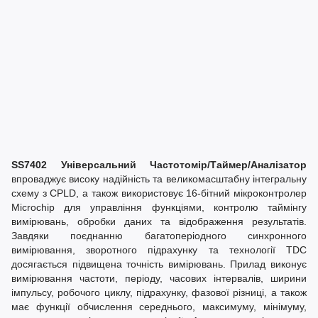
SS7402 Універсальний Частотомір/Таймер/Аналізатор
впроваджує високу надійність та великомасштабну інтегральну
схему з CPLD, а також використовує 16-бітний мікроконтролер
Microchip для управління функціями, контролю таймінгу
вимірювань, обробки даних та відображення результатів.
Завдяки поєднанню багатоперіодного синхронного
вимірювання, зворотного підрахунку та технології TDC
досягається підвищена точність вимірювань. Прилад виконує
вимірювання частоти, періоду, часових інтервалів, ширини
імпульсу, робочого циклу, підрахунку, фазової різниці, а також
має функції обчислення середнього, максимуму, мінімуму,