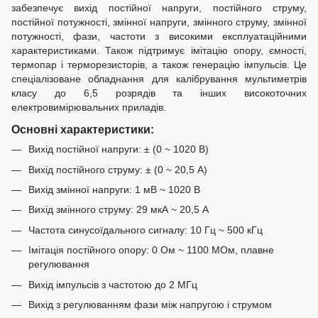
забезпечує вихід постійної напруги, постійного струму,
постійної потужності, змінної напруги, змінного струму, змінної
потужності, фази, частоти з високими експлуатаційними
характеристиками. Також підтримує імітацію опору, ємності,
термопар і терморезисторів, а також генерацію імпульсів. Це
спеціалізоване обладнання для калібрування мультиметрів
класу до 6,5 розрядів та інших високоточних
електровимірювальних приладів.
Основні характеристики:
Вихід постійної напруги: ± (0 ~ 1020 В)
Вихід постійного струму: ± (0 ~ 20,5 А)
Вихід змінної напруги: 1 мВ ~ 1020 В
Вихід змінного струму: 29 мкА ~ 20,5 А
Частота синусоїдального сигналу: 10 Гц ~ 500 кГц
Імітація постійного опору: 0 Ом ~ 1100 МОм, плавне
регулювання
Вихід імпульсів з частотою до 2 МГц
Вихід з регулюванням фази між напругою і струмом