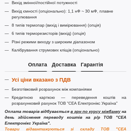
Вихід змінної/постійної потужності
Вихід ємності (опціонально): 1,1 нФ ~ 30 мФ, плавне
регулювання
8 типів термопар (вихід і вимірювання) (опція)
6 типів терморезисторів (вихід) (опція)
Різні режими виходу з широким діапазоном
Калібрування струмових кліщів (опціонально)
Оплата
Доставка
Гарантія
Усі ціни вказано з ПДВ
Безготівковий розрахунок між компаніями
Кредитною карткою — переведення коштів на
розрахунковий рахунок ТОВ "СЕА Електронікс Україна"
Оплата товарів відбувається
в грн по курсу міжбанку
на
день здійснення переводу коштів на р/р ТОВ "СЕА
Електронікс Україна".
Товари відвантажуються зі складу ТОВ "СЕА