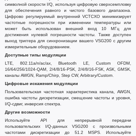
символной скорости I/Q, используя цифровую сверхсемпловку
для обеспечения равного и чистого базового диапазона.
Цифрово регулируемый внутренний VCTCXO минимизирует
частотные погрешности при изменении температуры или
может быть использован внешний вход 10 МГц для
достижения нулевой погрешности частоты. Также доступен
выход триггера для синхронизации вашего VSG200 с другим
измерительным оборудованием.
Доступные типы модуляции
LTE, 802.11a/n/ac/ax, Bluetooth LE, Custom OFDM,
16/64/256/1024-QAM, 2/4/8/16-PSK, 2/4/8/16-FSK, ASK, GMSK,
каналы AWGN, Ramp/Chirp, Step CW, Arbitrary/Custom.
Цифровые искажения модуляции
Пользовательская частотная характеристика канала, AWGN,
ошибка частоты дискретизации, смещение частоты и уровня,
I/Q-сдвиг, инверсия спектра.
Другие возможности
Используйте API для непрерывной передачи
пользовательских I/Q-данных VSG200 с произвольными
частотами дискретизации до 51.2 MSPS. Используйте