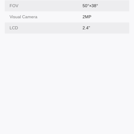
FOV
50°×38°
Visual Camera
2MP
LCD
2.4"