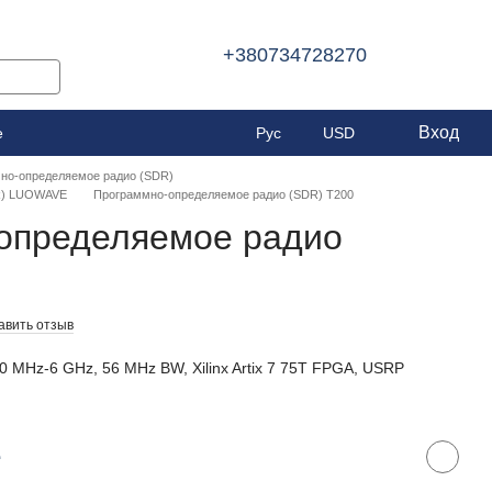
+380734728270
Вход
е
Рус
USD
но-определяемое радио (SDR)
R) LUOWAVE
Программно-определяемое радио (SDR) T200
определяемое радио
авить отзыв
0 MHz-6 GHz, 56 MHz BW, Xilinx Artix 7 75T FPGA, USRP
е