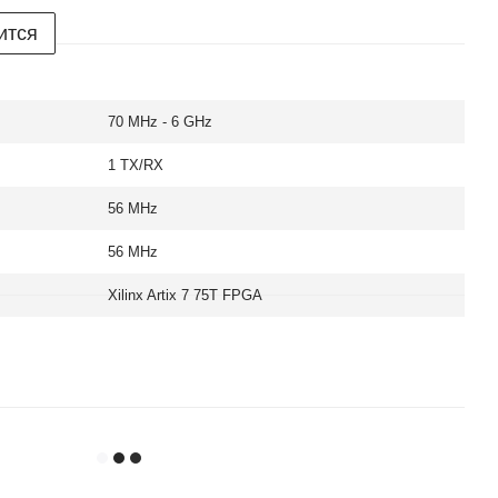
ится
70 MHz - 6 GHz
1 TX/RX
56 MHz
56 MHz
Xilinx Artix 7 75T FPGA