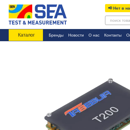
Перейти к основному контенту
📢 Нет в н
Каталог
Бренды
Новости
О нас
Контакты
О