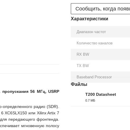
Сообщить, когда появ
Характеристики
Диапазон частот
Количество каналов
RX BW
TX BW
Baseband Processor
Файлы
а пропускания 56 МГц, USRP
T200 Datasheet
0.7 МБ
PDF
о-определенного радио (SDR).
XC6SLX150 или Xilinx Artix 7
4 для передающего фронтенда.
еспечивает мгновенную полосу