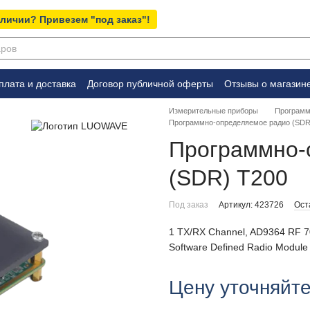
аличии? Привезем "под заказ"!
плата и доставка
Договор публичной оферты
Отзывы о магазин
Измерительные приборы
Программ
Программно-определяемое радио (SD
Программно-
(SDR) T200
Под заказ
Артикул: 423726
Ост
1 TX/RX Channel, AD9364 RF 7
Software Defined Radio Module
Цену уточняйт