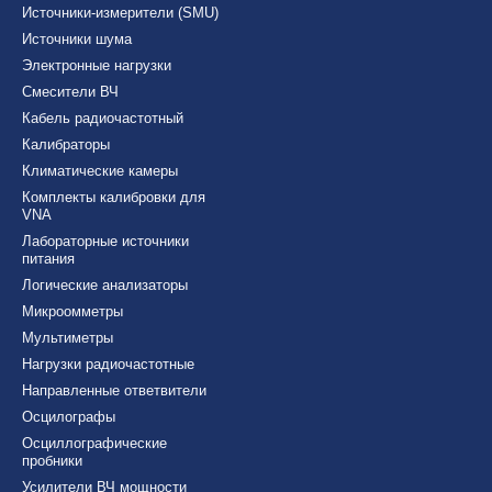
Источники-измерители (SMU)
Источники шума
Электронные нагрузки
Смесители ВЧ
Кабель радиочастотный
Калибраторы
Климатические камеры
Комплекты калибровки для
VNA
Лабораторные источники
питания
Логические анализаторы
Микроомметры
Мультиметры
Нагрузки радиочастотные
Направленные ответвители
Осцилографы
Осциллографические
пробники
Усилители ВЧ мощности