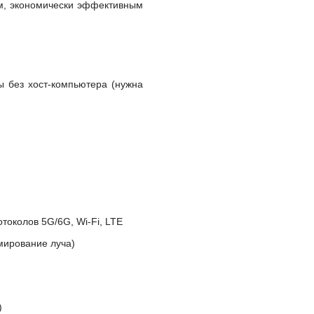
м, экономически эффективным
 без хост-компьютера (нужна
токолов 5G/6G, Wi-Fi, LTE
мирование луча)
)