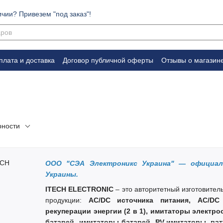
ичии? Привезем "под заказ"!
плата и доставка
Договор публичной оферты
Отзывы о магазин
рности
ООО "СЭА Электроникс Украина"
—
официаль
Украины.
ITECH ELECTRONIC
– это авторитетный изготовите
продукции:
AC/DC источника питания, AC/DC
рекуперации энергии (2 в 1), имитаторы электр
батарей, имитаторы батарей, PV-имитаторы, ва