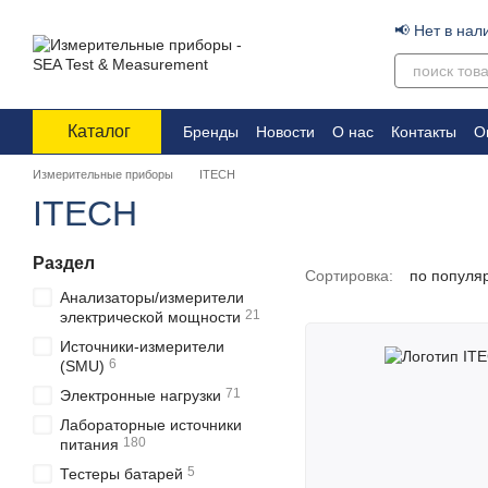
Перейти к основному контенту
📢 Нет в нал
Каталог
Бренды
Новости
О нас
Контакты
О
Измерительные приборы
ITECH
ITECH
Раздел
Сортировка:
по популя
Анализаторы/измерители
21
электрической мощности
Источники-измерители
6
(SMU)
71
Электронные нагрузки
Лабораторные источники
180
питания
5
Тестеры батарей