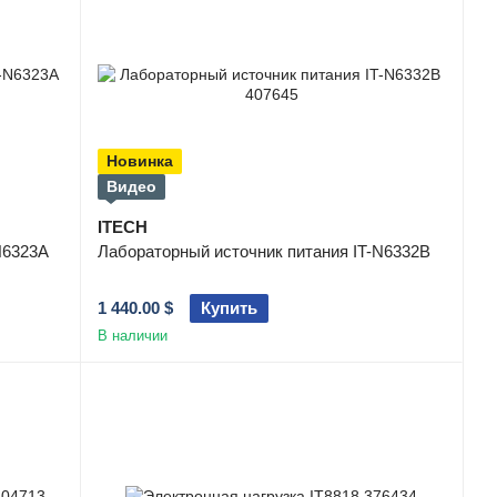
Новинка
Видео
ITECH
N6323A
Лабораторный источник питания IT-N6332B
1 440.00 $
Купить
В наличии