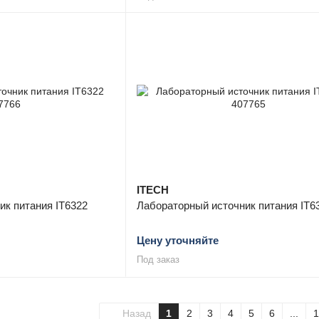
ITECH
ик питания IT6322
Лабораторный источник питания IT6
Цену уточняйте
Под заказ
Назад
1
2
3
4
5
6
...
1