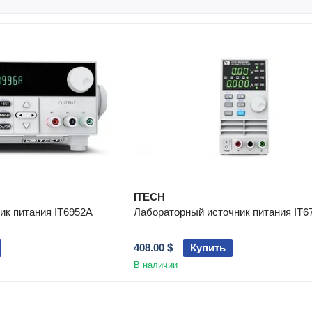
SMU
и другие устройства.
ITECH ELECTRONIC
делает акцент на инновациях и
регулируется и тщательно контролируется в рамк
ELECTRONIC
сертифицировано по международным с
ITECH
ик питания IT6952A
Лабораторный источник питания IT6
408.00 $
Купить
В наличии