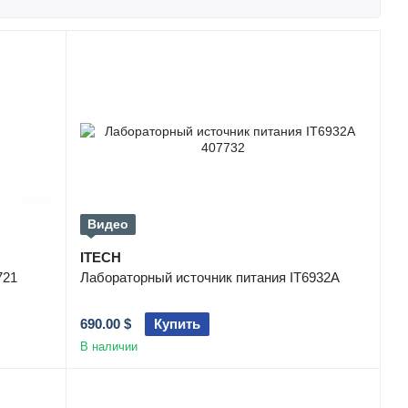
 передовых технологиях. Производственный процесс строго
ах системы экономного управления. Производство
ITECH
тандартам, включая
ISO, CSA, UL и RoHS
.
Видео
ITECH
721
Лабораторный источник питания IT6932A
690.00 $
Купить
В наличии