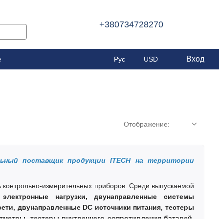
+380734728270
Вход
е
Рус
USD
Отображение:
ный поставщик продукции ITECH на территории
ль контрольно-измерительных приборов. Среди выпускаемой
 электронные нагрузки, двунаправленные системы
осети, двунаправленные DC источники питания, тестеры
ттметры, тестеры внутреннего сопротивления батарей,