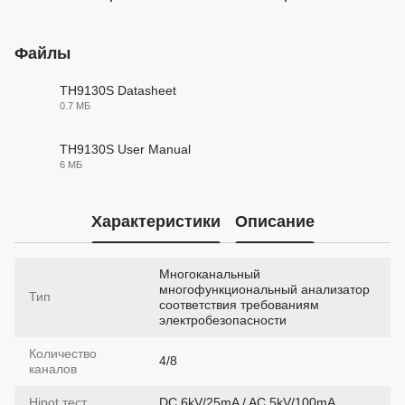
Файлы
TH9130S Datasheet
0.7 МБ
PDF
TH9130S User Manual
6 МБ
PDF
Характеристики
Описание
Многоканальный
многофункциональный анализатор
Тип
соответствия требованиям
электробезопасности
Количество
4/8
каналов
Hipot тест
DC 6kV/25mA / AC 5kV/100mA