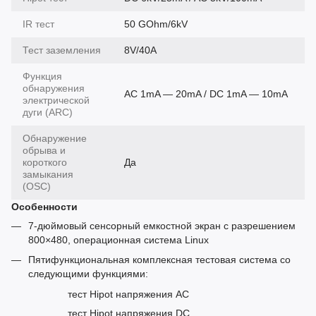
IR тест
50 GOhm/6kV
Тест заземления
8V/40A
Функция
обнаружения
AC 1mA — 20mA / DC 1mA — 10mA
электрической
дуги (ARC)
Обнаружение
обрыва и
короткого
Да
замыкания
(OSC)
Особенности
7-дюймовый сенсорный емкостной экран с разрешением
800×480, операционная система Linux
Пятифункциональная комплексная тестовая система со
следующими функциями:
тест Hipot напряжения AC
тест Hipot напряжения DC