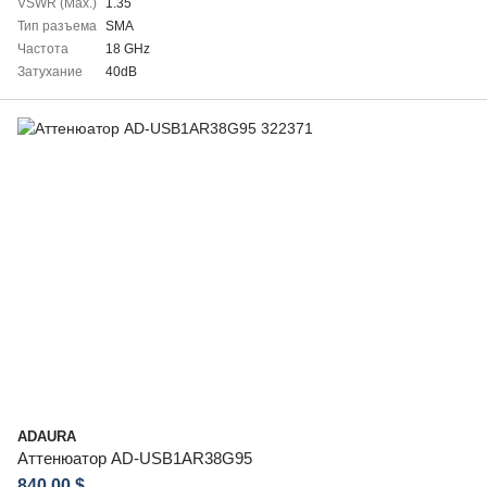
VSWR (Max.)
1.35
Тип разъема
SMA
Частота
18 GHz
Затухание
40dB
ADAURA
Аттенюатор AD-USB1AR38G95
840.00 $