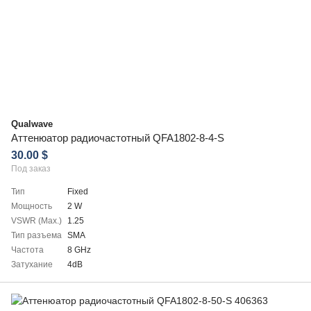
Qualwave
Аттенюатор радиочастотный QFA1802-8-4-S
30.00 $
Под заказ
Тип
Fixed
Мощность
2 W
VSWR (Max.)
1.25
Тип разъема
SMA
Частота
8 GHz
Затухание
4dB