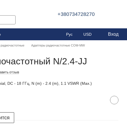
+380734728270
Вход
е
Рус
USD
 радиочастотные
Адаптеры радиочастотные COM-MW
очастотный N/2.4-JJ
авить отзыв
l, DC - 18 ГГц, N (m) - 2.4 (m), 1.1 VSWR (Max.)
ится