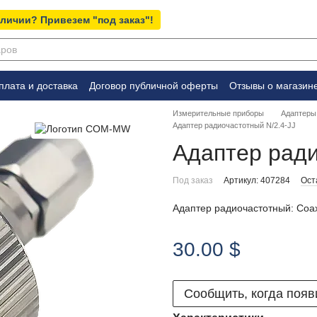
аличии? Привезем "под заказ"!
плата и доставка
Договор публичной оферты
Отзывы о магазин
Измерительные приборы
Адаптеры
Адаптер радиочастотный N/2.4-JJ
Адаптер ради
Под заказ
Артикул: 407284
Ост
Адаптер радиочастотный: Coaxia
30.00 $
Сообщить, когда появ