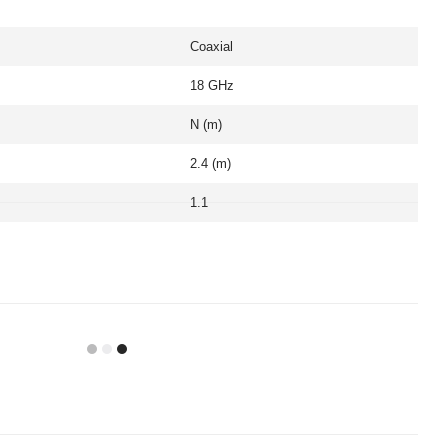
Coaxial
18 GHz
N (m)
2.4 (m)
1.1