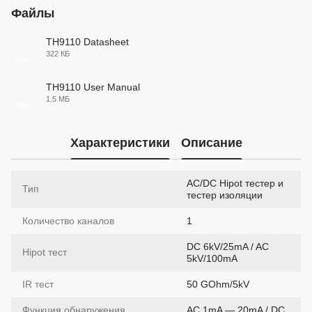
Файлы
TH9110 Datasheet
322 КБ
PDF
TH9110 User Manual
1.5 МБ
PDF
Характеристики
Описание
AC/DC Hipot тестер и
Тип
тестер изоляции
Количество каналов
1
DC 6kV/25mA / AC
Hipot тест
5kV/100mA
IR тест
50 GOhm/5kV
Функция обнаружения
AC 1mA — 20mA / DC