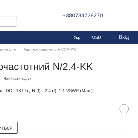
+380734728270
Вхід
Укр
USD
іочастотні
Адаптери радіочастотні COM-MW
очастотний N/2.4-KK
Написати відгук
, DC - 18 ГГц, N (f) - 2.4 (f), 1.1 VSWR (Max.)
иться