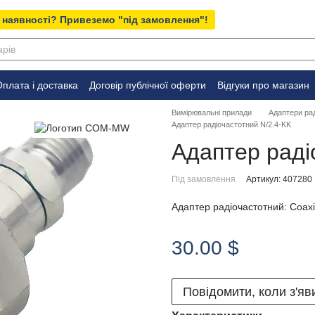
 наявності? Привеземо "під замовлення"!
плата і доставка
Договір публічної оферти
Відгуки про магазин
Вимірювальні прилади
Адаптери рад
Адаптер радіочастотний N/2.4-KK
Адаптер раді
Під замовлення
Артикул: 407280
Адаптер радіочастотний: Coaxial
30.00 $
Повідомити, коли з'яв