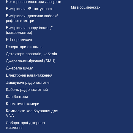
Векторні аналізатори ланцюгів
Ми в соцмережах
Вимірювачі ВЧ потужності
Вимірювачі довжини кабеля/
рефлектометри
Вимірювачі опору ізоляції
(мегаомметри)
ВЧ перемикачі
Генератори сигналів
Детектори проводів, кабелів
Джерела-вимірювачі (SMU)
Джерела шуму
Електронні навантаження
Змішувачі радіочастотні
Кабель радіочастотний
Калібратори
Кліматичні камери
Комплекти калібрування для
VNA
Лабораторні джерела
живлення