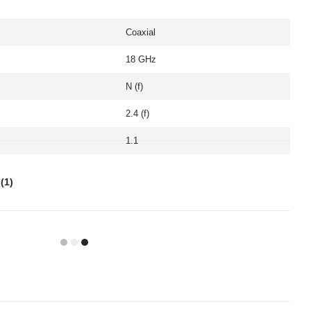
Coaxial
18 GHz
N (f)
2.4 (f)
1.1
(1)