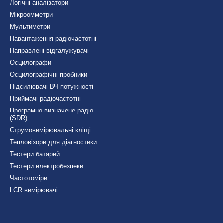
Логічні аналізатори
Мікроомметри
Мультиметри
Навантаження радіочастотні
Направлені відгалужувачі
Осцилографи
Осцилографічні пробники
Підсилювачі ВЧ потужності
Приймачі радіочастотні
Програмно-визначене радіо
(SDR)
Струмовимірювальні кліщі
Тепловізори для діагностики
Тестери батарей
Тестери електробезпеки
Частотоміри
LCR вимірювачі