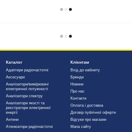
Каталог
Клієнтам
Адаптери радіочастотні
Вхід до кабінету
Аксесуари
Бренди
Аналізатори/вимірювачі
Новини
електричної потужності
Про нас
Аналізатори спектру
Контакти
Аналізатори якості та
Оплата і доставка
реєстратори електричної
енергії
Договір публічної оферти
Антени
Відгуки про магазин
Атенюатори радіочастотні
Мапа сайту