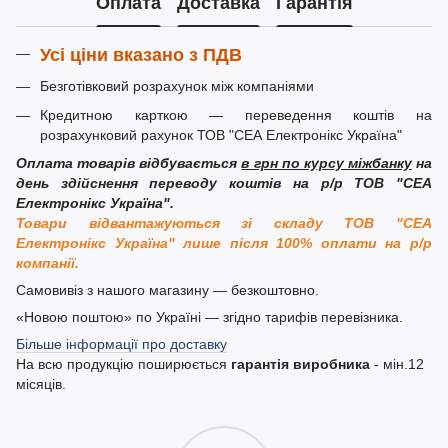
Оплата
Доставка
Гарантія
Усі ціни вказано з ПДВ
Безготівковий розрахунок між компаніями
Кредитною карткою — переведення коштів на
розрахунковий рахунок ТОВ "СЕА Електронікс Україна"
Оплата товарів відбувається
в грн по курсу міжбанку
на
день здійснення переводу коштів на р/р ТОВ "СЕА
Електронікс Україна".
Товари відвантажуються зі складу ТОВ "СЕА
Електронікс Україна" лише після 100% оплати на р/р
компанії.
Самовивіз з нашого магазину — безкоштовно.
«Новою поштою» по Україні — згідно тарифів перевізника.
Більше інформації про доставку
На всю продукцію поширюється
гарантія виробника
- мін.12
місяців.